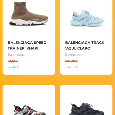
BALENCIAGA SPEED
BALENCIAGA TRACK
TRAINER ‘KHAKI’
‘AZUL CLARO’
Balenciaga
Balenciaga
74,95
€
129,99
€
67,46
€
116,99
€