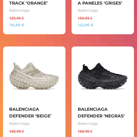
TRACK ‘ORANGE’
A PANELES ‘GRISES’
Balenciaga
Balenciaga
129,99
€
159,95
€
116,99
€
143,96
€
BALENCIAGA
BALENCIAGA
DEFENDER ‘BEIGE’
DEFENDER ‘NEGRAS’
Balenciaga
Balenciaga
160,90
€
160,90
€