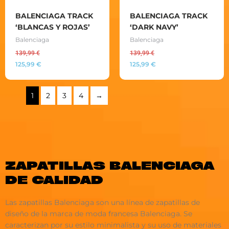
BALENCIAGA TRACK
BALENCIAGA TRACK
‘BLANCAS Y ROJAS’
‘DARK NAVY’
Balenciaga
Balenciaga
139,99
€
139,99
€
125,99
€
125,99
€
1
2
3
4
→
ZAPATILLAS BALENCIAGA
DE CALIDAD
Las zapatillas Balenciaga son una línea de zapatillas de
diseño de la marca de moda francesa Balenciaga. Se
caracterizan por su estilo minimalista y su uso de materiales