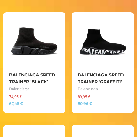
BALENCIAGA SPEED
BALENCIAGA SPEED
TRAINER ‘BLACK’
TRAINER ‘GRAFFITI’
Balenciaga
Balenciaga
74,95
€
89,95
€
67,46
€
80,96
€