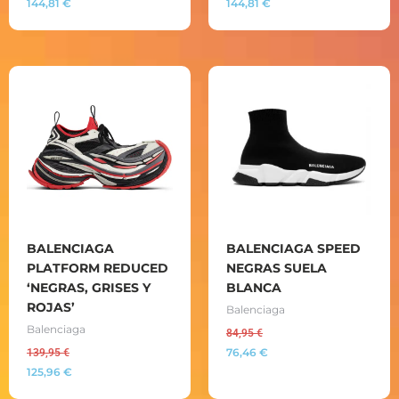
144,81
€
144,81
€
BALENCIAGA
BALENCIAGA SPEED
PLATFORM REDUCED
NEGRAS SUELA
‘NEGRAS, GRISES Y
BLANCA
ROJAS’
Balenciaga
Balenciaga
84,95
€
76,46
€
139,95
€
125,96
€