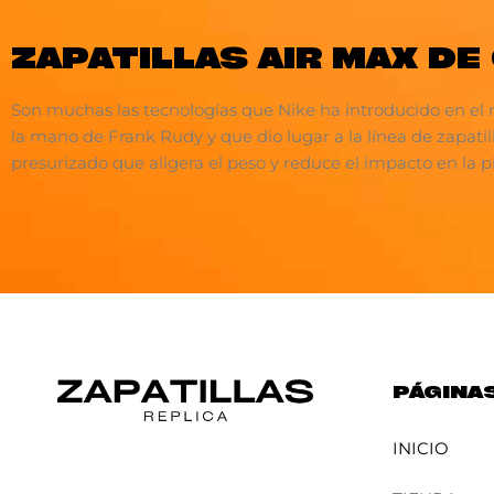
ZAPATILLAS AIR MAX DE
Son muchas las tecnologías que Nike ha introducido en el 
la mano de Frank Rudy y que dio lugar a la línea de zapati
presurizado que aligera el peso y reduce el impacto en la p
PÁGINA
INICIO