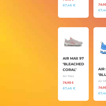
74,9
67,46
€
67,
AIR MAX 97
‘BLEACHED
AIR
CORAL’
‘BL
Air Max
Air 
74,95
€
74,9
67,46
€
67,