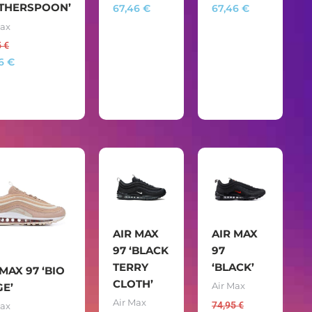
THERSPOON’
67,46
€
67,46
€
Max
5
€
46
€
AIR MAX
AIR MAX
97 ‘BLACK
97
TERRY
‘BLACK’
 MAX 97 ‘BIO
CLOTH’
GE’
Air Max
Air Max
74,95
€
Max