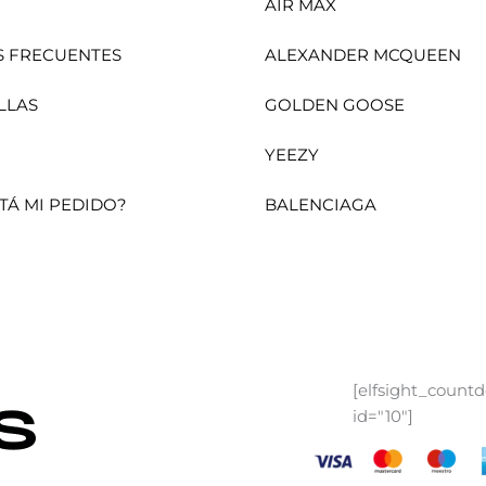
AIR MAX
 FRECUENTES
ALEXANDER MCQUEEN
LLAS
GOLDEN GOOSE
YEEZY
TÁ MI PEDIDO?
BALENCIAGA
[elfsight_count
id="10"]