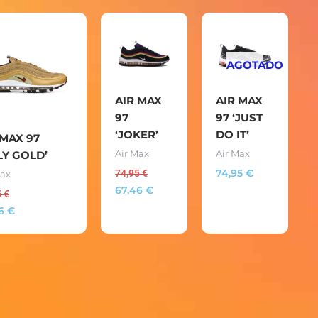
AGOTADO
AIR MAX
AIR MAX
97
97 ‘JUST
‘JOKER’
DO IT’
 MAX 97
ALY GOLD’
Air Max
Air Max
74,95
€
74,95
€
Max
67,46
€
5
€
46
€