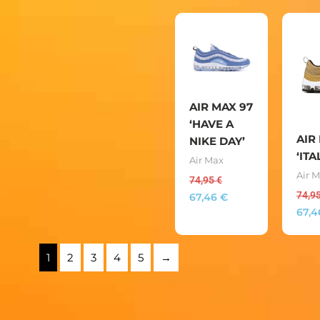
AIR MAX 97
‘HAVE A
AIR
NIKE DAY’
‘IT
Air Max
Air 
74,95
€
74,9
67,46
€
67,
1
2
3
4
5
→