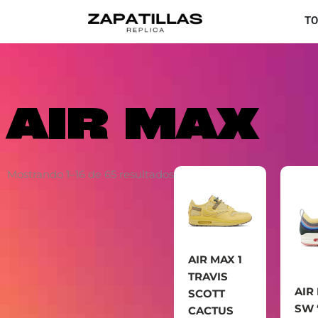
Ir
TO
al
contenido
AIR MAX
Mostrando 1–16 de 65 resultados
AIR MAX 1
TRAVIS
AIR
SCOTT
SW 
CACTUS