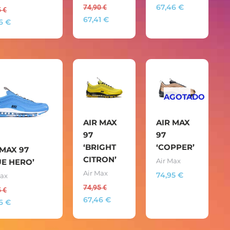
74,90
€
67,46
€
5
€
67,41
€
46
€
AGOTADO
AIR MAX
AIR MAX
97
97
‘BRIGHT
‘COPPER’
 MAX 97
CITRON’
UE HERO’
Air Max
Air Max
74,95
€
Max
74,95
€
5
€
67,46
€
46
€