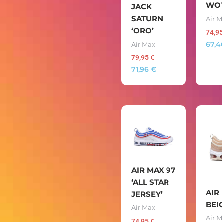
WO
JACK
SATURN
Air 
‘ORO’
74,9
67,
Air Max
79,95
€
71,96
€
AIR MAX 97
‘ALL STAR
AIR
JERSEY’
BEI
Air Max
Air 
74,95
€