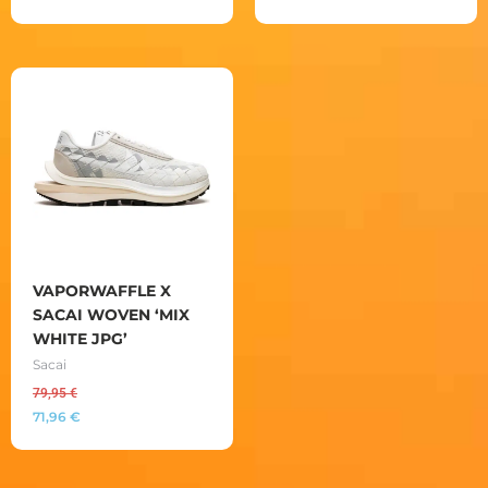
VAPORWAFFLE X
SACAI WOVEN ‘MIX
WHITE JPG’
Sacai
79,95
€
71,96
€