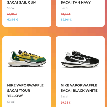
SACAI SAIL GUM
SACAI TAN NAVY
Sacai
Sacai
69,95
€
69,95
€
62,96
€
62,96
€
NIKE VAPORWAFFLE
NIKE VAPORWAFFLE
SACAI ‘TOUR
SACAI BLACK WHITE
YELLOW’
Sacai
Sacai
69,95
€