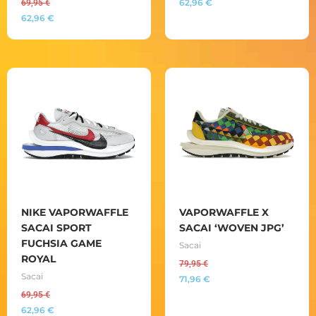
62,96
€
69,95
€
62,96
€
NIKE VAPORWAFFLE
VAPORWAFFLE X
SACAI SPORT
SACAI ‘WOVEN JPG’
FUCHSIA GAME
Sacai
ROYAL
79,95
€
Sacai
71,96
€
69,95
€
62,96
€