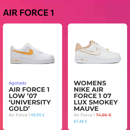
AIR FORCE 1
WOMENS
Agotado
AIR FORCE 1
NIKE AIR
LOW ’07
FORCE 1 07
‘UNIVERSITY
LUX SMOKEY
GOLD’
MAUVE
Air Force 1
69,95
€
Air Force 1
74,95
€
67,46
€