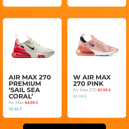
AIR MAX 270
W AIR MAX
PREMIUM
270 PINK
‘SAIL SEA
Air Max 270
67,95
€
CORAL’
61,16
€
Air Max
64,95
€
58,46
€