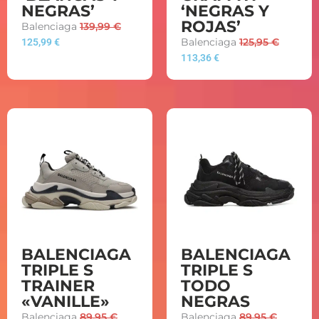
NEGRAS’
‘NEGRAS Y
ROJAS’
Balenciaga
139,99
€
125,99
€
Balenciaga
125,95
€
113,36
€
BALENCIAGA
BALENCIAGA
TRIPLE S
TRIPLE S
TRAINER
TODO
«VANILLE»
NEGRAS
Balenciaga
89,95
€
Balenciaga
89,95
€