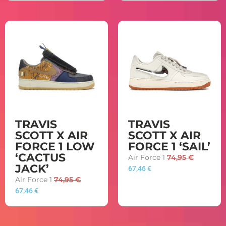
TRAVIS
TRAVIS
SCOTT X AIR
SCOTT X AIR
FORCE 1 LOW
FORCE 1 ‘SAIL’
‘CACTUS
Air Force 1
74,95
€
JACK’
67,46
€
Air Force 1
74,95
€
67,46
€