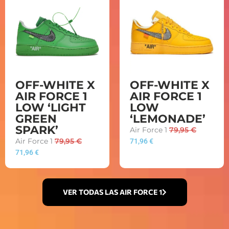
OFF-WHITE X
OFF-WHITE X
AIR FORCE 1
AIR FORCE 1
LOW ‘LIGHT
LOW
GREEN
‘LEMONADE’
SPARK’
Air Force 1
79,95
€
Air Force 1
79,95
€
71,96
€
71,96
€
VER TODAS LAS AIR FORCE 1