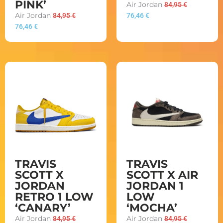
PINK’
Air Jordan
84,95
€
Air Jordan
84,95
€
76,46
€
76,46
€
TRAVIS
TRAVIS
SCOTT X
SCOTT X AIR
JORDAN
JORDAN 1
RETRO 1 LOW
LOW
‘CANARY’
‘MOCHA’
Air Jordan
84,95
€
Air Jordan
84,95
€