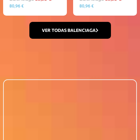
80,96
€
80,96
€
VER TODAS BALENCIAGA