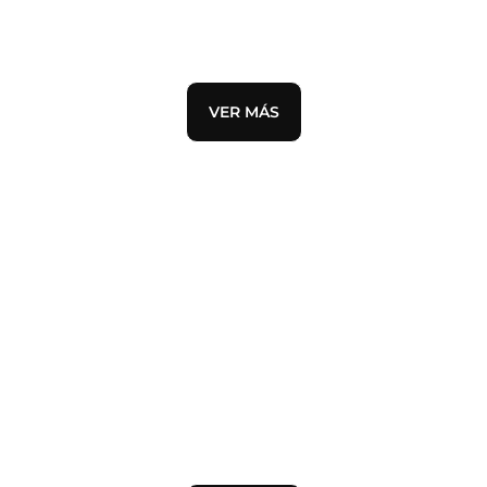
ALEXANDER MCQUEEN
VER MÁS
DESTACADO
AIR FORCE 1