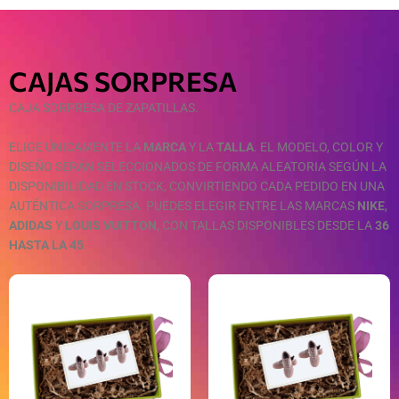
CAJAS SORPRESA
CAJA SORPRESA DE ZAPATILLAS.
ELIGE ÚNICAMENTE LA
MARCA
Y LA
TALLA
. EL MODELO, COLOR Y
DISEÑO SERÁN SELECCIONADOS DE FORMA ALEATORIA SEGÚN LA
DISPONIBILIDAD EN STOCK, CONVIRTIENDO CADA PEDIDO EN UNA
AUTÉNTICA SORPRESA. PUEDES ELEGIR ENTRE LAS MARCAS
NIKE
,
ADIDAS
Y
LOUIS VUITTON
, CON TALLAS DISPONIBLES DESDE LA
36
HASTA LA 45
.