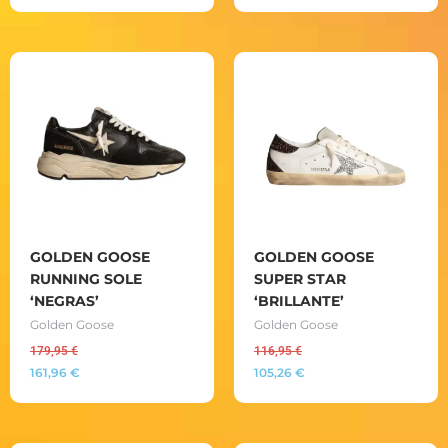
GOLDEN GOOSE
GOLDEN GOOSE
RUNNING SOLE
SUPER STAR
‘NEGRAS’
‘BRILLANTE’
Golden Goose
Golden Goose
179,95
€
116,95
€
161,96
€
105,26
€