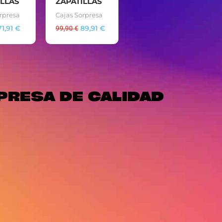
ILLAS
ZAPATILLAS
rpresa
Cajas Sorpresa
71,91
€
99,90
€
89,91
€
PRESA DE CALIDAD