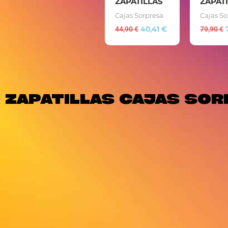
ZAPATILLAS
ZAPAT
Cajas Sorpresa
Cajas So
44,90
€
40,41
€
79,90
€
ZAPATILLAS CAJAS SOR