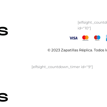
[elfsight_count
id="10"]
© 2023 Zapatillas Réplica. Todos 
[elfsight_countdown_timer id="9"]