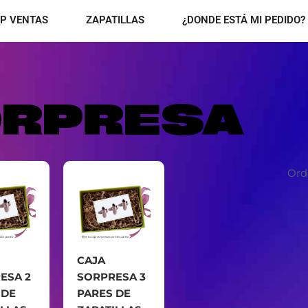
OPEN TOP VENTAS
OPEN ZAPATILLAS
P VENTAS
ZAPATILLAS
¿DONDE ESTÁ MI PEDIDO?
ORPRESA
CAJA
ESA 2
SORPRESA 3
 DE
PARES DE