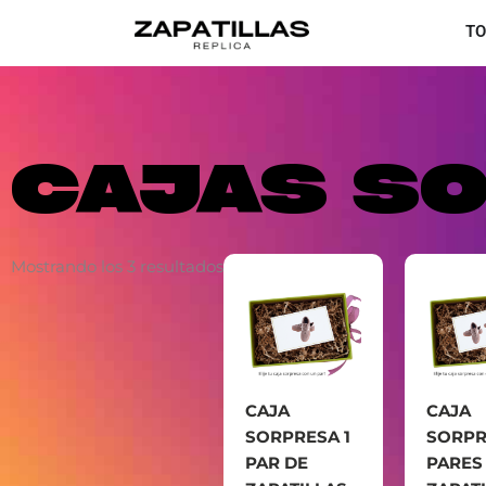
Ir
TO
al
contenido
CAJAS S
Mostrando los 3 resultados
CAJA
CAJA
SORPRESA 1
SORPR
PAR DE
PARES