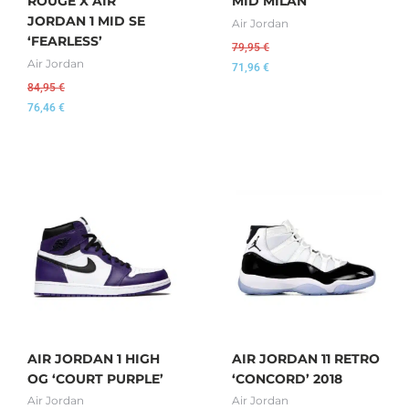
ROUGE X AIR
MID MILAN
JORDAN 1 MID SE
Air Jordan
‘FEARLESS’
79,95
€
Air Jordan
71,96
€
84,95
€
76,46
€
AIR JORDAN 1 HIGH
AIR JORDAN 11 RETRO
OG ‘COURT PURPLE’
‘CONCORD’ 2018
Air Jordan
Air Jordan