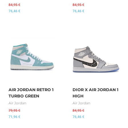
84,95
€
84,95
€
76,46
€
76,46
€
AIR JORDAN RETRO 1
DIOR X AIR JORDAN 1
TURBO GREEN
HIGH
Air Jordan
Air Jordan
79,95
€
84,95
€
71,96
€
76,46
€