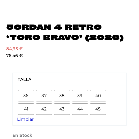
JORDAN 4 RETRO
‘TORO BRAVO’ (2026)
84,95
€
76,46
€
JORDAN
4
TALLA
RETRO
'TORO
36
37
38
39
40
BRAVO'
(2026)
41
42
43
44
45
cantidad
Limpiar
En Stock