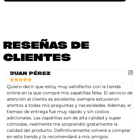
RESEÑAS DE
CLIENTES
JUAN PÉREZ





Quiero decir que estoy muy satisfecho con la tienda
So
online en la que compré mis zapatillas Nike. El servicio de
on
atención al cliente es excelente, siempre estuvieron
de
atentos a todas mis preguntas y necesidades. Además, el
am
tiempo de entrega fue muy rápido y sin costos
pe
adicionales. Las zapatillas son de alta calidad y super
ad
cómodas, realmente me sorprendió gratamente la
ca
calidad del producto. Definitivamente volveré a comprar
sa
en esta tienda y la recomendaré a mis amigos.
es