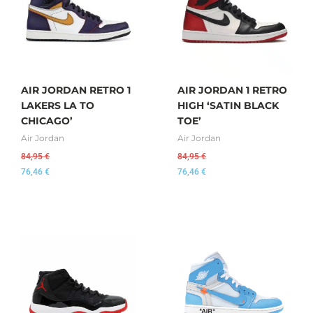
AIR JORDAN RETRO 1
AIR JORDAN 1 RETRO
LAKERS LA TO
HIGH ‘SATIN BLACK
CHICAGO’
TOE’
Air Jordan
Air Jordan
84,95
€
84,95
€
76,46
€
76,46
€