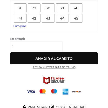
RETRO
36
37
38
39
40
HIGH
OG
41
42
43
44
45
'GYM
RED'
Limpiar
cantidad
En Stock
AÑADIR AL CARRITO
REVISA NUESTRA GUÍA DE TALLAS
PAGO SEGURO
MUY ALTA CALIDAD