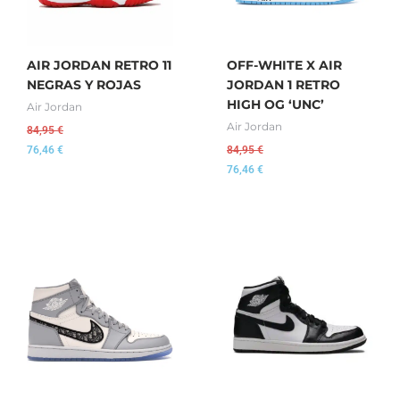
AIR JORDAN RETRO 11
OFF-WHITE X AIR
NEGRAS Y ROJAS
JORDAN 1 RETRO
HIGH OG ‘UNC’
Air Jordan
Air Jordan
84,95
€
76,46
€
84,95
€
76,46
€