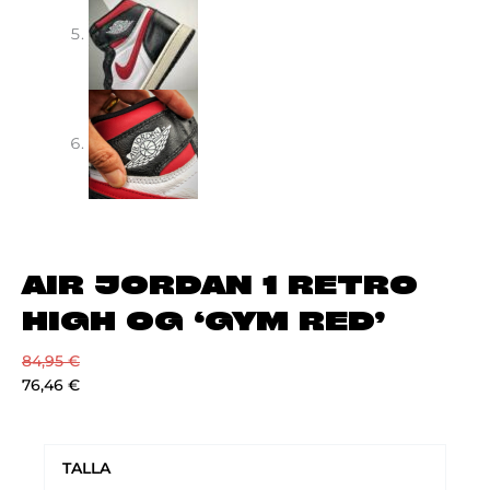
AIR JORDAN 1 RETRO
HIGH OG ‘GYM RED’
84,95
€
76,46
€
AIR
JORDAN
TALLA
1