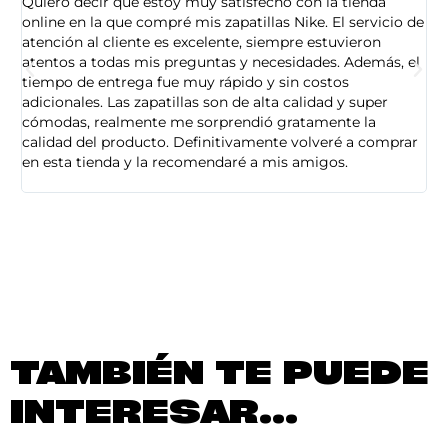
Quiero decir que estoy muy satisfecho con la tienda
So
online en la que compré mis zapatillas Nike. El servicio de
on
atención al cliente es excelente, siempre estuvieron
de
atentos a todas mis preguntas y necesidades. Además, el
am
tiempo de entrega fue muy rápido y sin costos
pe
adicionales. Las zapatillas son de alta calidad y super
ad
cómodas, realmente me sorprendió gratamente la
ca
calidad del producto. Definitivamente volveré a comprar
sa
en esta tienda y la recomendaré a mis amigos.
es
TAMBIÉN TE PUEDE
INTERESAR...