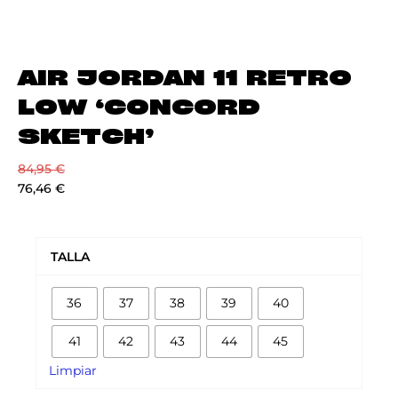
AIR JORDAN 11 RETRO
LOW ‘CONCORD
SKETCH’
84,95
€
76,46
€
AIR
JORDAN
TALLA
11
RETRO
36
37
38
39
40
LOW
'CONCORD
41
42
43
44
45
SKETCH'
cantidad
Limpiar