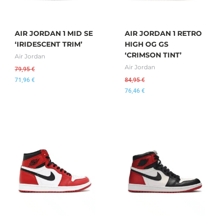
AIR JORDAN 1 MID SE
AIR JORDAN 1 RETRO
‘IRIDESCENT TRIM’
HIGH OG GS
‘CRIMSON TINT’
Air Jordan
Air Jordan
79,95
€
71,96
€
84,95
€
76,46
€