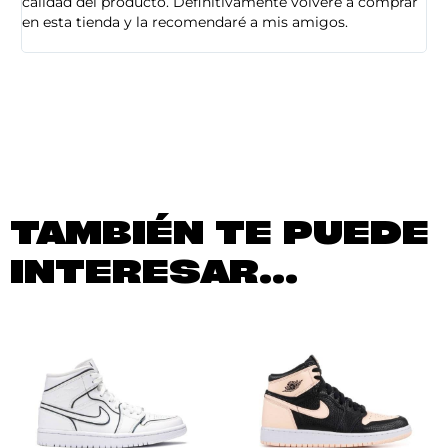
calidad del producto. Definitivamente volveré a comprar
sa
en esta tienda y la recomendaré a mis amigos.
es
TAMBIÉN TE PUEDE
INTERESAR...