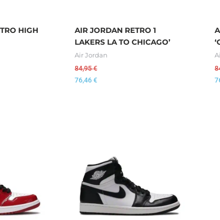
ETRO HIGH
AIR JORDAN RETRO 1
A
LAKERS LA TO CHICAGO’
‘
Air Jordan
A
84,95
€
8
76,46
€
7