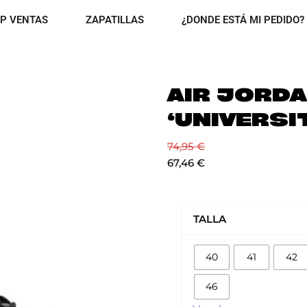
OPEN TOP VENTAS
OPEN ZAPATILLAS
P VENTAS
ZAPATILLAS
¿DONDE ESTÁ MI PEDIDO?
AIR JORDA
‘UNIVERSI
74,95
€
67,46
€
AIR
JORDAN
TALLA
RETRO
12
40
41
42
‘UNIVERSITY
GOLD’
46
cantidad