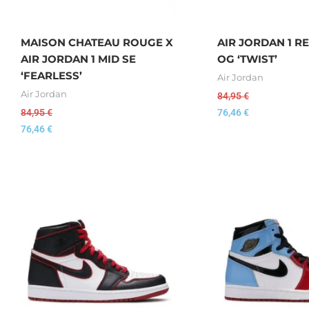
MAISON CHATEAU ROUGE X
AIR JORDAN 1 R
AIR JORDAN 1 MID SE
OG ‘TWIST’
‘FEARLESS’
Air Jordan
Air Jordan
84,95
€
84,95
€
76,46
€
76,46
€