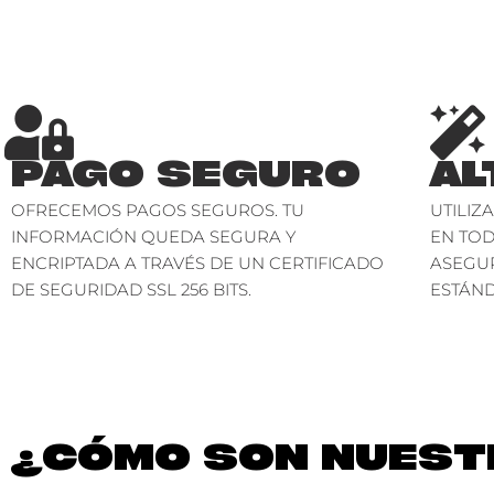
PAGO SEGURO
AL
OFRECEMOS PAGOS SEGUROS. TU
UTILIZ
INFORMACIÓN QUEDA SEGURA Y
EN TO
ENCRIPTADA A TRAVÉS DE UN CERTIFICADO
ASEGU
DE SEGURIDAD SSL 256 BITS.
ESTÁND
¿CÓMO SON NUESTR