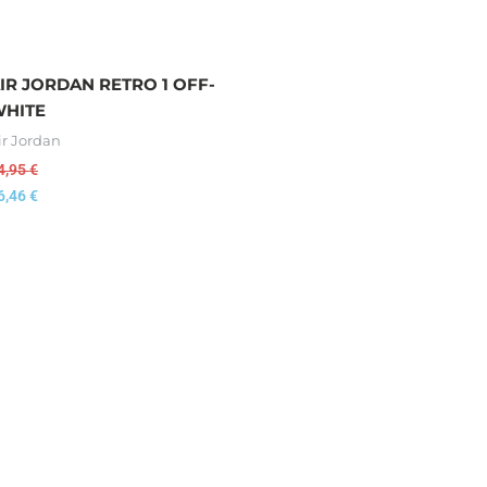
IR JORDAN RETRO 1 OFF-
HITE
ir Jordan
4,95
€
6,46
€