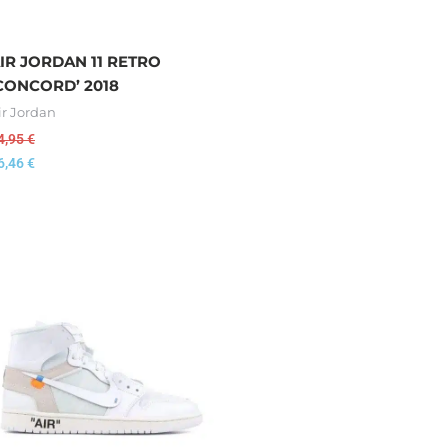
IR JORDAN 11 RETRO
CONCORD’ 2018
ir Jordan
4,95
€
6,46
€