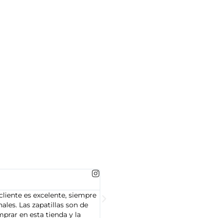
MARTA GONZALEZ





cliente es excelente, siempre
Soy Marta González y tengo que dec
les. Las zapatillas son de
cliente es muy amable y servicial,
prar en esta tienda y la
Adidas que compré son de alta cal