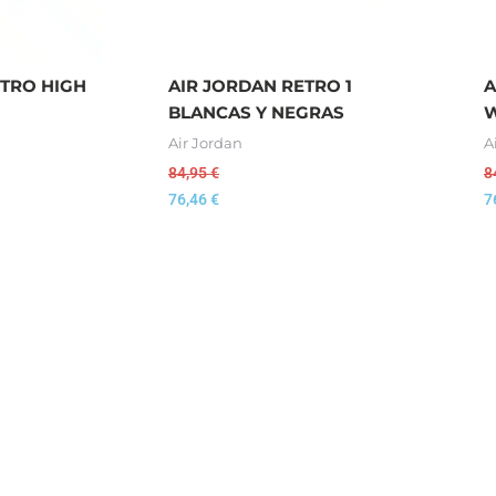
ETRO HIGH
AIR JORDAN RETRO 1
A
BLANCAS Y NEGRAS
W
Air Jordan
A
84,95
€
8
76,46
€
7