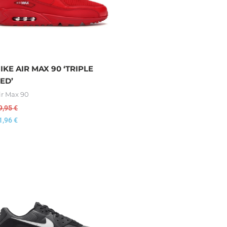
IKE AIR MAX 90 ‘TRIPLE
ED’
ir Max 90
9,95
€
1,96
€