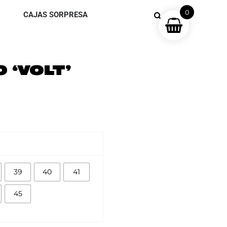
0
CAJAS SORPRESA
 ‘VOLT’
39
40
41
45