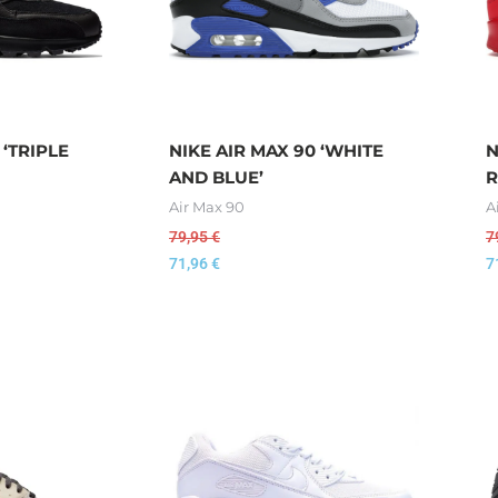
 ‘TRIPLE
NIKE AIR MAX 90 ‘WHITE
N
AND BLUE’
R
Air Max 90
A
79,95
€
7
71,96
€
7