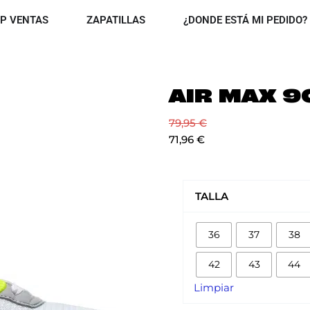
OPEN TOP VENTAS
OPEN ZAPATILLAS
P VENTAS
ZAPATILLAS
¿DONDE ESTÁ MI PEDIDO?
AIR MAX 90
79,95
€
71,96
€
AIR
MAX
TALLA
90
'VOLT'
36
37
38
cantidad
42
43
44
Limpiar