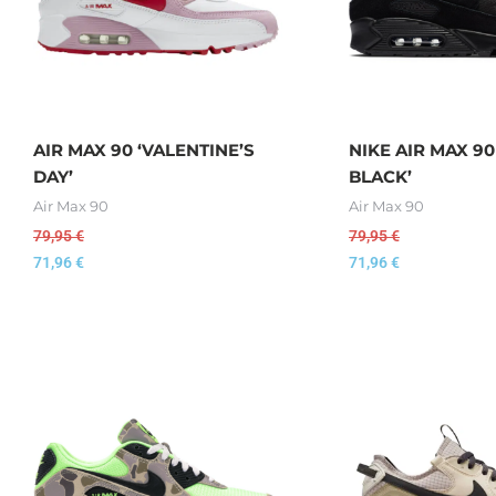
AIR MAX 90 ‘VALENTINE’S
NIKE AIR MAX 90
DAY’
BLACK’
Air Max 90
Air Max 90
79,95
€
79,95
€
71,96
€
71,96
€