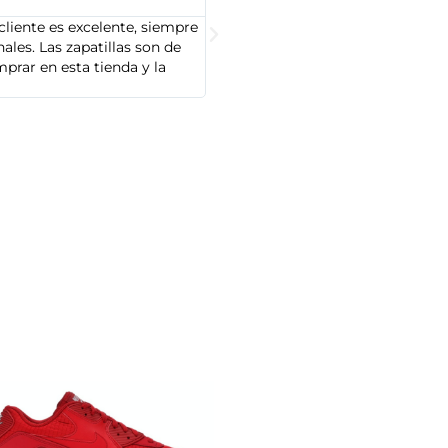





cliente es excelente, siempre
Soy Marta González y tengo que dec
les. Las zapatillas son de
cliente es muy amable y servicial,
prar en esta tienda y la
Adidas que compré son de alta cal