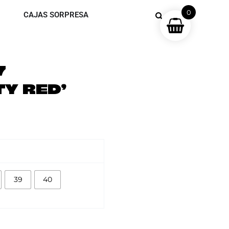
0
CAJAS SORPRESA
7
TY RED’
39
40