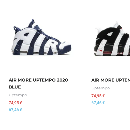
AIR MORE UPTEMPO 2020
AIR MORE UPTEM
BLUE
Uptempo
Uptempo
74,95
€
74,95
€
67,46
€
67,46
€