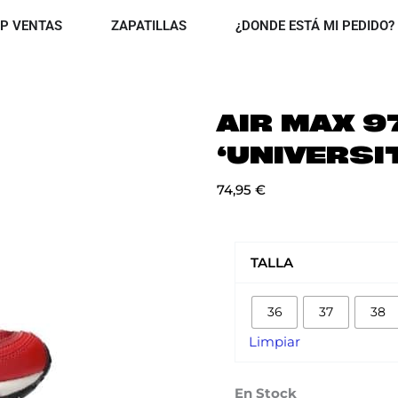
OPEN TOP VENTAS
OPEN ZAPATILLAS
P VENTAS
ZAPATILLAS
¿DONDE ESTÁ MI PEDIDO?
AIR MAX 9
‘UNIVERSI
74,95
€
AIR
MAX
TALLA
97
'UNIVERSITY
36
37
38
RED'
cantidad
Limpiar
En Stock