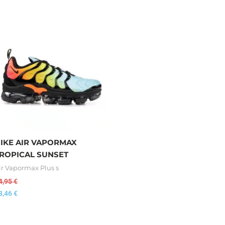
IKE AIR VAPORMAX
ROPICAL SUNSET
ir Vapormax Plus s
4,95
€
8,46
€