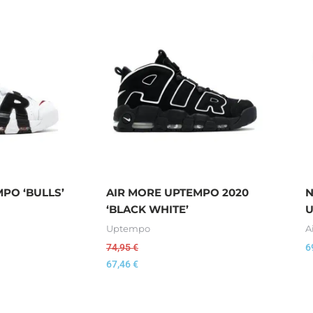
PO ‘BULLS’
AIR MORE UPTEMPO 2020
N
‘BLACK WHITE’
U
Uptempo
A
74,95
€
6
67,46
€