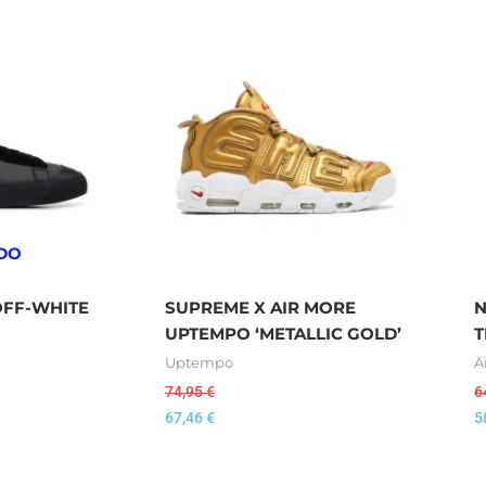
DO
OFF-WHITE
SUPREME X AIR MORE
N
UPTEMPO ‘METALLIC GOLD’
T
Uptempo
A
74,95
€
6
67,46
€
5