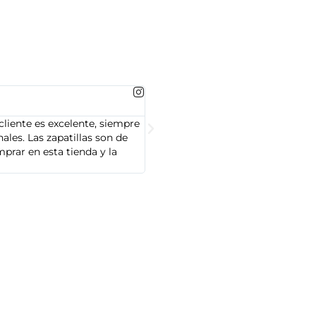
MARTA GONZALEZ





cliente es excelente, siempre
Soy Marta González y tengo que dec
les. Las zapatillas son de
cliente es muy amable y servicial,
prar en esta tienda y la
Adidas que compré son de alta cal