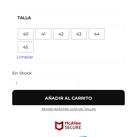
AIR
MAX
TALLA
PLUS
DRIFT
40
41
42
43
44
'BLACK
VOLT'
45
cantidad
Limpiar
En Stock
AÑADIR AL CARRITO
REVISA NUESTRA GUÍA DE TALLAS