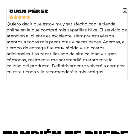
JUAN PÉREZ





Quiero decir que estoy muy satisfecho con la tienda
So
online en la que compré mis zapatillas Nike. El servicio de
on
atención al cliente es excelente, siempre estuvieron
de
atentos a todas mis preguntas y necesidades. Además, el
am
tiempo de entrega fue muy rápido y sin costos
pe
adicionales. Las zapatillas son de alta calidad y super
ad
cómodas, realmente me sorprendió gratamente la
ca
calidad del producto. Definitivamente volveré a comprar
sa
en esta tienda y la recomendaré a mis amigos.
es