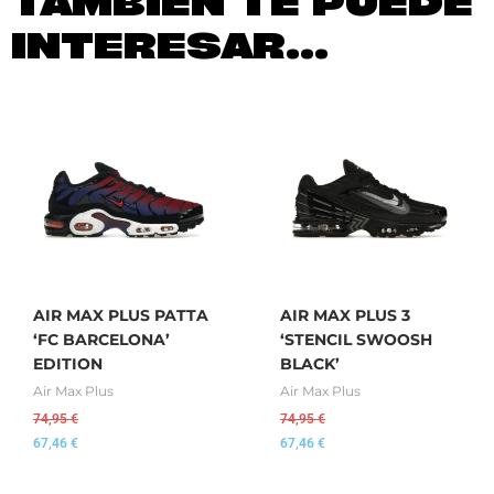
TAMBIÉN TE PUEDE
INTERESAR...
AIR MAX PLUS PATTA
AIR MAX PLUS 3
‘FC BARCELONA’
‘STENCIL SWOOSH
EDITION
BLACK’
Air Max Plus
Air Max Plus
74,95
€
74,95
€
67,46
€
67,46
€