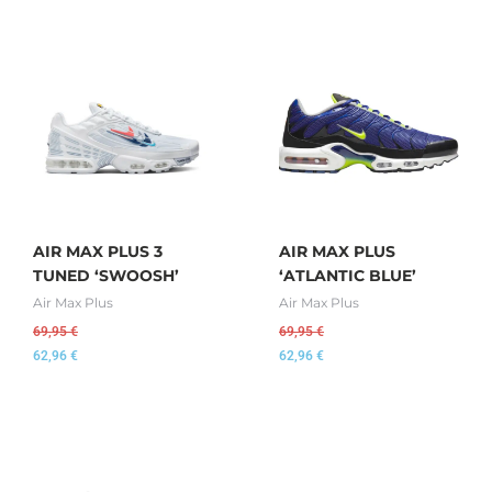
AIR MAX PLUS 3
AIR MAX PLUS
TUNED ‘SWOOSH’
‘ATLANTIC BLUE’
Air Max Plus
Air Max Plus
69,95
€
69,95
€
62,96
€
62,96
€