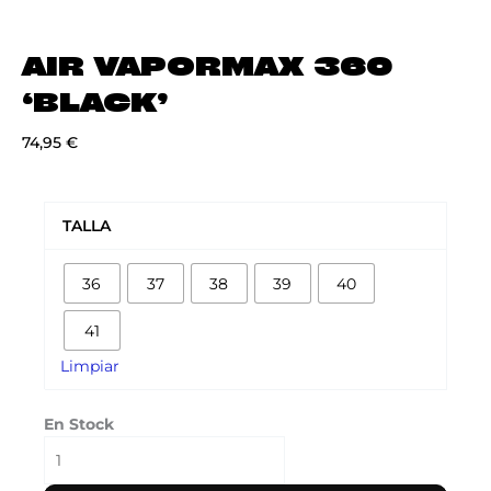
AIR VAPORMAX 360
‘BLACK’
74,95
€
AIR
VAPORMAX
TALLA
360
'BLACK'
36
37
38
39
40
cantidad
41
Limpiar
En Stock