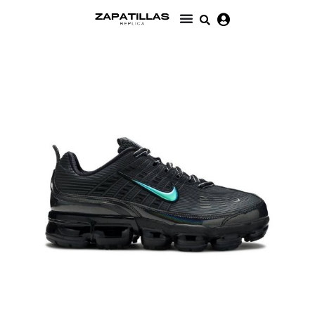
Ir
al
contenido