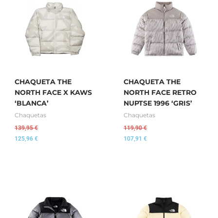
CHAQUETA THE
CHAQUETA THE
NORTH FACE X KAWS
NORTH FACE RETRO
‘BLANCA’
NUPTSE 1996 ‘GRIS’
Chaquetas
Chaquetas
139,95
€
119,90
€
125,96
€
107,91
€