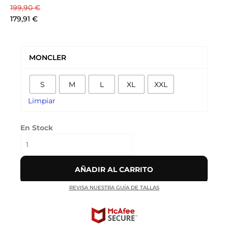
199,90
€
179,91
€
CHAQUETA
MONCLER
MONCLER
ACOLCHADA
CON
S
M
L
XL
XXL
CAPUCHA
'NEGRA'
Limpiar
cantidad
En Stock
AÑADIR AL CARRITO
REVISA NUESTRA GUÍA DE TALLAS