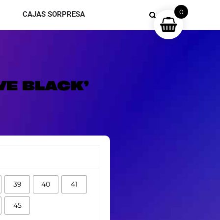
0
CAJAS SORPRESA
VE BLACK’
39
40
41
45