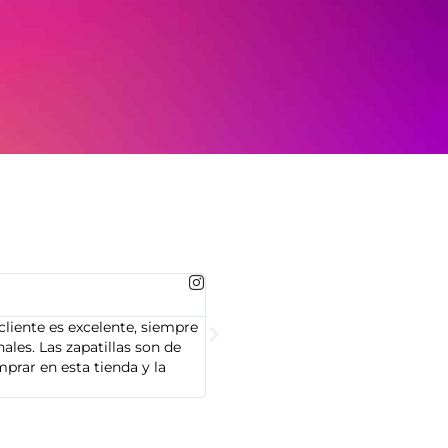
MARTA GONZALEZ





cliente es excelente, siempre
Soy Marta González y tengo que dec
les. Las zapatillas son de
cliente es muy amable y servicial,
prar en esta tienda y la
Adidas que compré son de alta cal