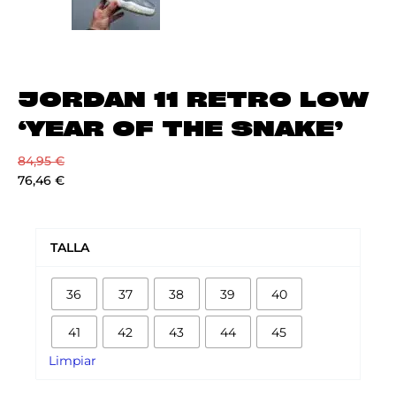
JORDAN 11 RETRO LOW
‘YEAR OF THE SNAKE’
84,95
€
76,46
€
JORDAN
11
TALLA
RETRO
LOW
36
37
38
39
40
'YEAR
OF
41
42
43
44
45
THE
SNAKE'
Limpiar
cantidad