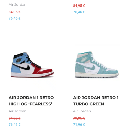
Air Jordan
84,95
€
84,95
€
76,46
€
76,46
€
AIR JORDAN 1 RETRO
AIR JORDAN RETRO 1
HIGH OG ‘FEARLESS’
TURBO GREEN
Air Jordan
Air Jordan
84,95
€
79,95
€
76,46
€
71,96
€