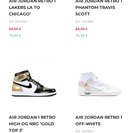
AIR JORDAN RETRO 1
AIR JORDAN RETRO 1
LAKERS LA TO
PHANTOM TRAVIS
CHICAGO’
SCOTT
Air Jordan
Air Jordan
84,95
€
84,95
€
76,46
€
76,46
€
AIR JORDAN 1 RETRO
AIR JORDAN RETRO 1
HIGH OG NRG ‘GOLD
OFF-WHITE
TOP 3’
Air Jordan