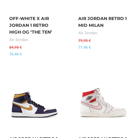
OFF-WHITE X AIR
AIR JORDAN RETRO 1
JORDAN 1 RETRO
MID MILAN
HIGH OG ‘THE TEN’
Air Jordan
Air Jordan
79,95
€
84,95
€
71,96
€
76,46
€