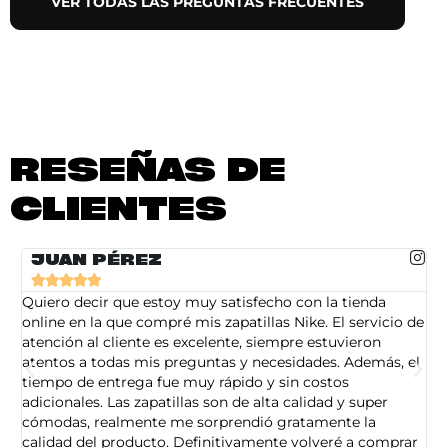
VER TODAS LAS PREGUNTAS FRECUENTES
RESEÑAS DE
CLIENTES
JUAN PÉREZ





Quiero decir que estoy muy satisfecho con la tienda
So
online en la que compré mis zapatillas Nike. El servicio de
on
atención al cliente es excelente, siempre estuvieron
de
atentos a todas mis preguntas y necesidades. Además, el
am
tiempo de entrega fue muy rápido y sin costos
pe
adicionales. Las zapatillas son de alta calidad y super
ad
cómodas, realmente me sorprendió gratamente la
ca
calidad del producto. Definitivamente volveré a comprar
sa