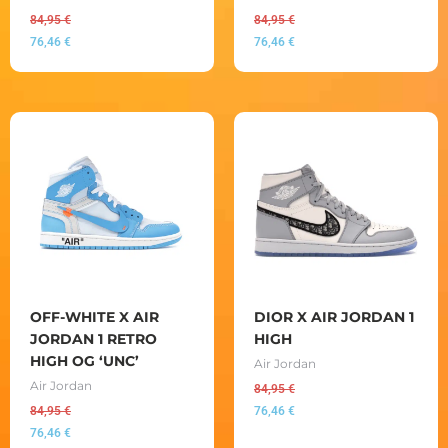
84,95
€
84,95
€
76,46
€
76,46
€
OFF-WHITE X AIR
DIOR X AIR JORDAN 1
JORDAN 1 RETRO
HIGH
HIGH OG ‘UNC’
Air Jordan
Air Jordan
84,95
€
84,95
€
76,46
€
76,46
€