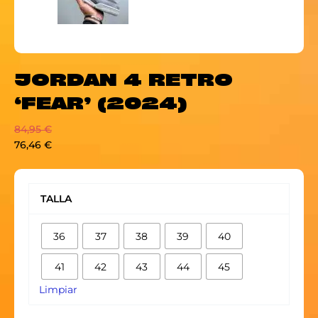
JORDAN 4 RETRO
‘FEAR’ (2024)
84,95
€
76,46
€
JORDAN
4
TALLA
RETRO
'FEAR'
36
37
38
39
40
(2024)
cantidad
41
42
43
44
45
Limpiar