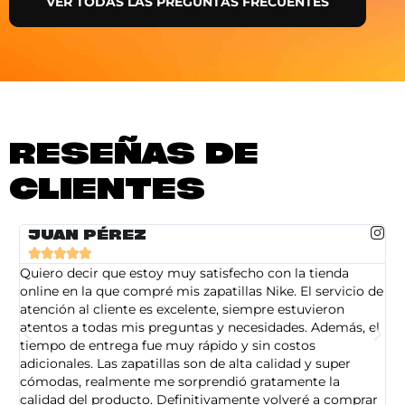
VER TODAS LAS PREGUNTAS FRECUENTES
RESEÑAS DE
CLIENTES
JUAN PÉREZ





Quiero decir que estoy muy satisfecho con la tienda
So
online en la que compré mis zapatillas Nike. El servicio de
on
atención al cliente es excelente, siempre estuvieron
de
atentos a todas mis preguntas y necesidades. Además, el
am
tiempo de entrega fue muy rápido y sin costos
pe
adicionales. Las zapatillas son de alta calidad y super
ad
cómodas, realmente me sorprendió gratamente la
ca
calidad del producto. Definitivamente volveré a comprar
sa