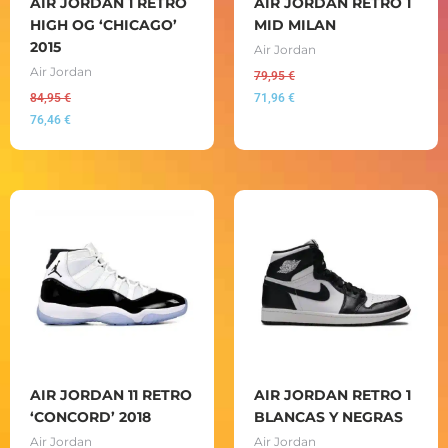
AIR JORDAN 1 RETRO
AIR JORDAN RETRO 1
HIGH OG ‘CHICAGO’
MID MILAN
2015
Air Jordan
Air Jordan
79,95
€
84,95
€
71,96
€
76,46
€
AIR JORDAN 11 RETRO
AIR JORDAN RETRO 1
‘CONCORD’ 2018
BLANCAS Y NEGRAS
Air Jordan
Air Jordan