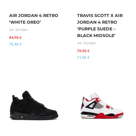
AIR JORDAN 4 RETRO
TRAVIS SCOTT X AIR
‘WHITE OREO’
JORDAN 4 RETRO
‘PURPLE SUEDE –
Air Jordan
BLACK MIDSOLE’
84,95
€
Air Jordan
76,46
€
79,95
€
71,96
€