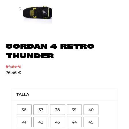
JORDAN 4 RETRO
THUNDER
84,95
€
76,46
€
JORDAN
4
TALLA
RETRO
THUNDER
36
37
38
39
40
cantidad
41
42
43
44
45