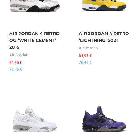
AIR JORDAN 4 RETRO
AIR JORDAN 4 RETRO
OG ‘WHITE CEMENT’
‘LIGHTNING’ 2021
2016
Air Jordan
Air Jordan
84,95
€
84,95
€
76,46
€
76,46
€