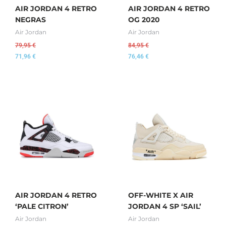
AIR JORDAN 4 RETRO
AIR JORDAN 4 RETRO
NEGRAS
OG 2020
Air Jordan
Air Jordan
79,95
€
84,95
€
71,96
€
76,46
€
AIR JORDAN 4 RETRO
OFF-WHITE X AIR
‘PALE CITRON’
JORDAN 4 SP ‘SAIL’
Air Jordan
Air Jordan