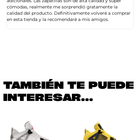
adicionales. Las zapatillas son de alta calidad y super
ad
cómodas, realmente me sorprendió gratamente la
ca
calidad del producto. Definitivamente volveré a comprar
sa
en esta tienda y la recomendaré a mis amigos.
es
TAMBIÉN TE PUEDE
INTERESAR...