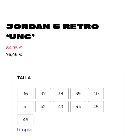
JORDAN 5 RETRO
‘UNC’
84,95
€
76,46
€
JORDAN
5
TALLA
RETRO
'UNC'
36
37
38
39
40
cantidad
41
42
43
44
45
46
Limpiar