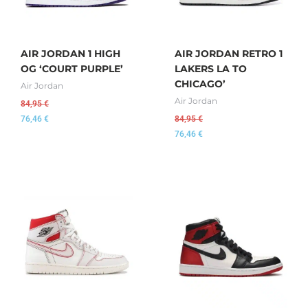
AIR JORDAN 1 HIGH
AIR JORDAN RETRO 1
OG ‘COURT PURPLE’
LAKERS LA TO
CHICAGO’
Air Jordan
Air Jordan
84,95
€
76,46
€
84,95
€
76,46
€