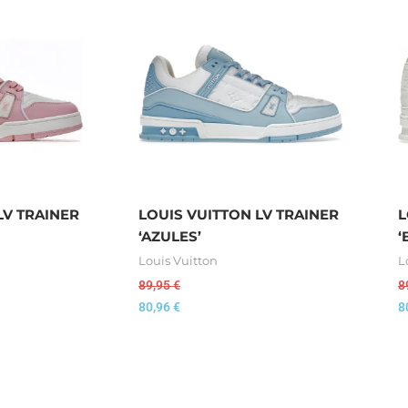
LV TRAINER
LOUIS VUITTON LV TRAINER
L
‘AZULES’
‘
Louis Vuitton
L
89,95
€
8
80,96
€
8