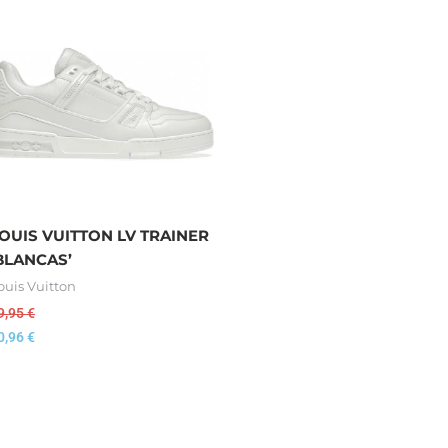
OUIS VUITTON LV TRAINER
BLANCAS’
ouis Vuitton
9,95
€
0,96
€