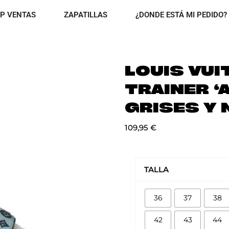
OPEN TOP VENTAS
OPEN ZAPATILLAS
P VENTAS
ZAPATILLAS
¿DONDE ESTÁ MI PEDIDO?
LOUIS VUI
TRAINER ‘
GRISES Y 
109,95
€
LOUIS
VUITTON
TALLA
LV
TRAINER
36
37
38
'AZULES,
GRISES
42
43
44
Y