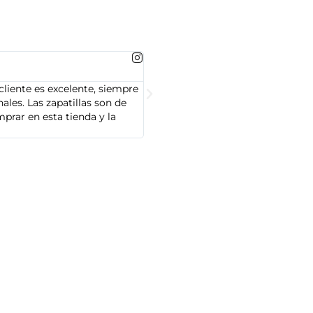
MARTA GONZALEZ





cliente es excelente, siempre
Soy Marta González y tengo que dec
les. Las zapatillas son de
cliente es muy amable y servicial,
prar en esta tienda y la
Adidas que compré son de alta cal