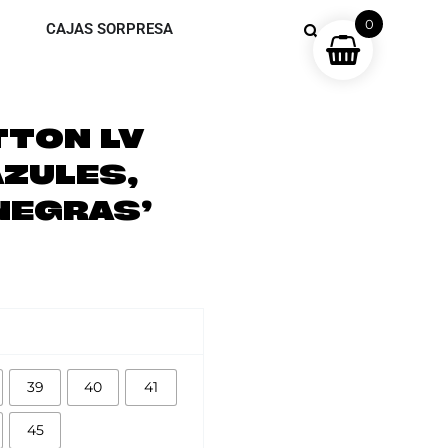
0
CAJAS SORPRESA
TTON LV
AZULES,
NEGRAS’
39
40
41
45