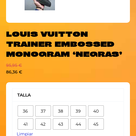
LOUIS VUITTON
TRAINER EMBOSSED
MONOGRAM ‘NEGRAS’
95,95
€
86,36
€
LOUIS
VUITTON
TALLA
TRAINER
EMBOSSED
36
37
38
39
40
MONOGRAM
'NEGRAS'
41
42
43
44
45
cantidad
Limpiar