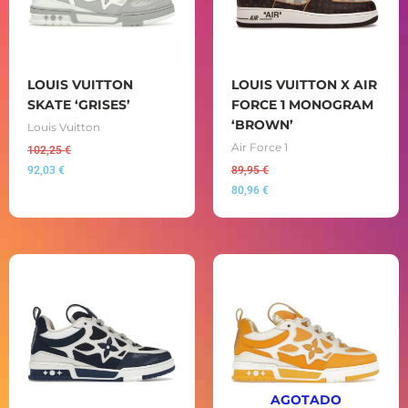
LOUIS VUITTON
LOUIS VUITTON X AIR
SKATE ‘GRISES’
FORCE 1 MONOGRAM
‘BROWN’
Louis Vuitton
Air Force 1
102,25
€
92,03
€
89,95
€
80,96
€
AGOTADO