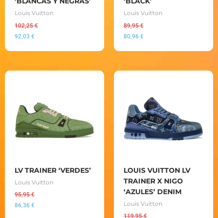
‘BLANCAS Y NEGRAS’
‘BLACK’
Louis Vuitton
Louis Vuitton
102,25
€
89,95
€
92,03
€
80,96
€
LV TRAINER ‘VERDES’
LOUIS VUITTON LV
TRAINER X NIGO
Louis Vuitton
‘AZULES’ DENIM
95,95
€
Louis Vuitton
86,36
€
119,95
€