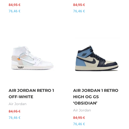
84,95
€
84,95
€
76,46
€
76,46
€
AIR JORDAN RETRO 1
AIR JORDAN 1 RETRO
OFF-WHITE
HIGH OG GS
‘OBSIDIAN’
Air Jordan
Air Jordan
84,95
€
76,46
€
84,95
€
76,46
€