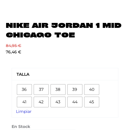
NIKE AIR JORDAN 1 MID
CHICAGO TOE
84,95
€
76,46
€
NIKE
AIR
TALLA
JORDAN
1
36
37
38
39
40
MID
CHICAGO
41
42
43
44
45
TOE
cantidad
Limpiar
En Stock