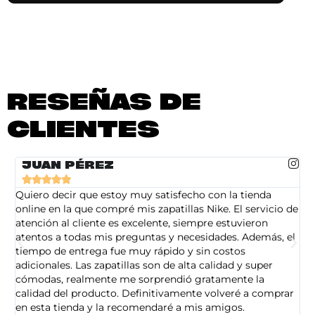
RESEÑAS DE
CLIENTES
JUAN PÉREZ





Quiero decir que estoy muy satisfecho con la tienda
So
online en la que compré mis zapatillas Nike. El servicio de
on
atención al cliente es excelente, siempre estuvieron
de
atentos a todas mis preguntas y necesidades. Además, el
am
tiempo de entrega fue muy rápido y sin costos
pe
adicionales. Las zapatillas son de alta calidad y super
ad
cómodas, realmente me sorprendió gratamente la
ca
calidad del producto. Definitivamente volveré a comprar
sa
en esta tienda y la recomendaré a mis amigos.
es