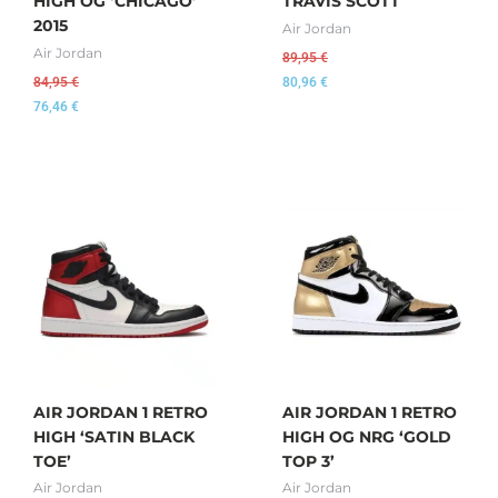
HIGH OG ‘CHICAGO’
TRAVIS SCOTT
2015
Air Jordan
Air Jordan
89,95
€
84,95
€
80,96
€
76,46
€
AIR JORDAN 1 RETRO
AIR JORDAN 1 RETRO
HIGH ‘SATIN BLACK
HIGH OG NRG ‘GOLD
TOE’
TOP 3’
Air Jordan
Air Jordan