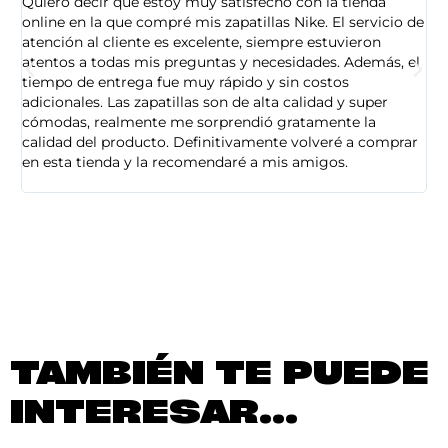
Quiero decir que estoy muy satisfecho con la tienda
So
online en la que compré mis zapatillas Nike. El servicio de
on
atención al cliente es excelente, siempre estuvieron
de
atentos a todas mis preguntas y necesidades. Además, el
am
tiempo de entrega fue muy rápido y sin costos
pe
adicionales. Las zapatillas son de alta calidad y super
ad
cómodas, realmente me sorprendió gratamente la
ca
calidad del producto. Definitivamente volveré a comprar
sa
en esta tienda y la recomendaré a mis amigos.
es
TAMBIÉN TE PUEDE
INTERESAR...