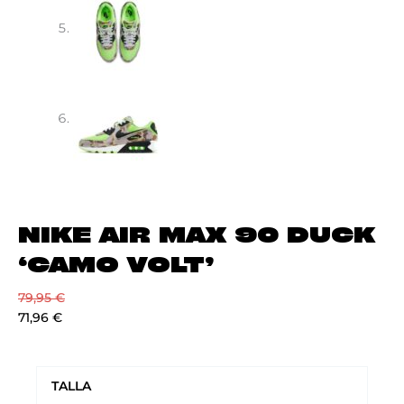
NIKE AIR MAX 90 DUCK
‘CAMO VOLT’
79,95
€
71,96
€
NIKE
AIR
TALLA
MAX