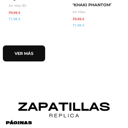
‘KHAKI PHANTOM’
Air Max 90
Air Max
79,95
€
71,96
€
79,95
€
71,96
€
VER MÁS
PÁGINAS