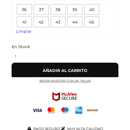
90
36
37
38
39
40
DUCK
'CAMO
41
42
43
44
45
VOLT'
cantidad
Limpiar
En Stock
AÑADIR AL CARRITO
REVISA NUESTRA GUÍA DE TALLAS
PAGO SEGURO
MUY ALTA CALIDAD