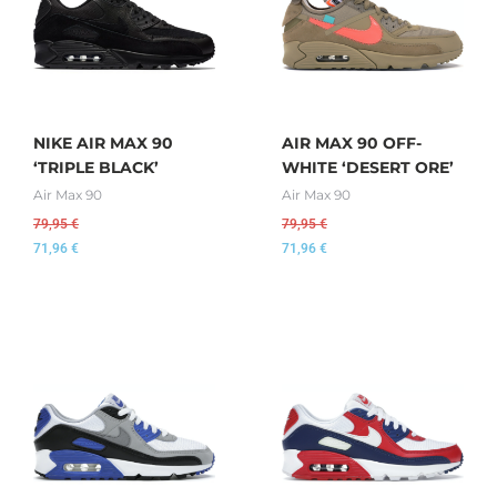
NIKE AIR MAX 90
AIR MAX 90 OFF-
‘TRIPLE BLACK’
WHITE ‘DESERT ORE’
Air Max 90
Air Max 90
79,95
€
79,95
€
71,96
€
71,96
€