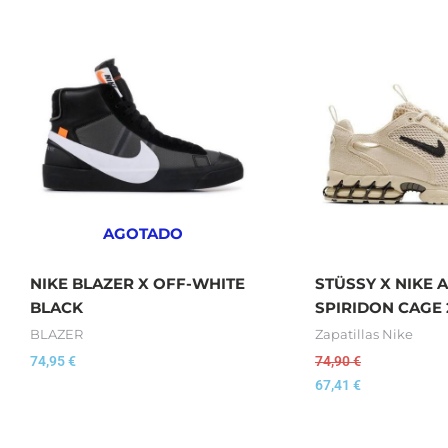
AGOTADO
NIKE BLAZER X OFF-WHITE
STÜSSY X NIKE 
BLACK
SPIRIDON CAGE 
BLAZER
Zapatillas Nike
74,95
€
74,90
€
67,41
€