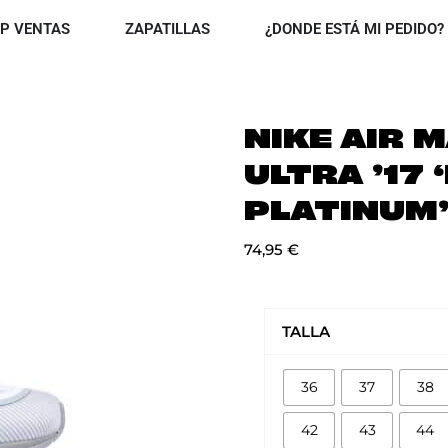
OPEN TOP VENTAS
OPEN ZAPATILLAS
P VENTAS
ZAPATILLAS
¿DONDE ESTÁ MI PEDIDO?
NIKE AIR 
ULTRA ’17 
PLATINUM
74,95
€
NIKE
AIR
TALLA
MAX
97
36
37
38
ULTRA
'17
42
43
44
'PURE