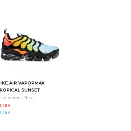
IKE AIR VAPORMAX
ROPICAL SUNSET
ir Vapormax Plus s
4,95
€
8,46
€