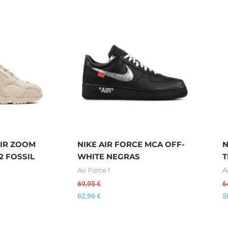
AIR ZOOM
NIKE AIR FORCE MCA OFF-
N
2 FOSSIL
WHITE NEGRAS
T
Air Force 1
A
69,95
€
6
62,96
€
5