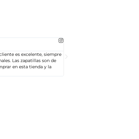
MARTA GONZALEZ





cliente es excelente, siempre
Soy Marta González y tengo que dec
les. Las zapatillas son de
cliente es muy amable y servicial,
prar en esta tienda y la
Adidas que compré son de alta cal