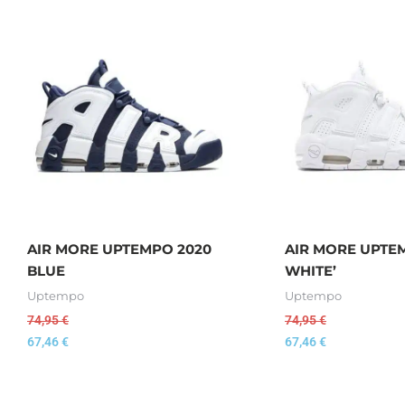
AIR MORE UPTEMPO 2020
AIR MORE UPTEM
BLUE
WHITE’
Uptempo
Uptempo
74,95
€
74,95
€
67,46
€
67,46
€