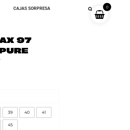
0
CAJAS SORPRESA
MAX 97
‘PURE
’
39
40
41
45