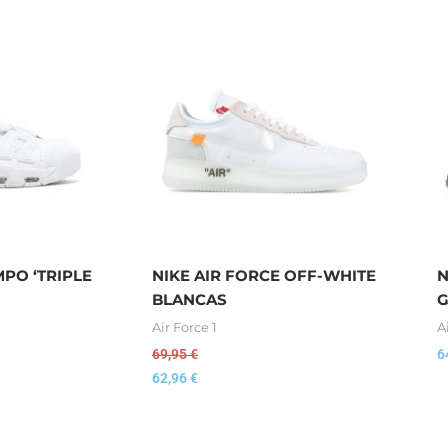
PO ‘TRIPLE
NIKE AIR FORCE OFF-WHITE
N
BLANCAS
G
Air Force 1
A
69,95
€
6
62,96
€