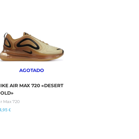
AGOTADO
IKE AIR MAX 720 «DESERT
OLD»
ir Max 720
4,95
€