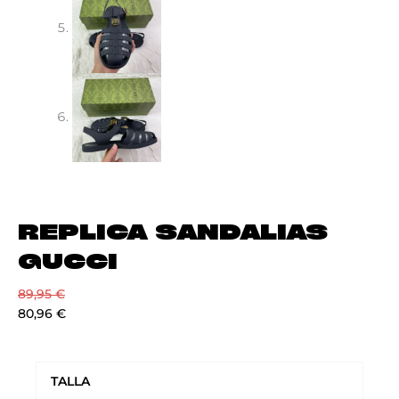
REPLICA SANDALIAS
GUCCI
89,95
€
80,96
€
REPLICA
SANDALIAS
TALLA
GUCCI