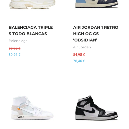
BALENCIAGA TRIPLE
AIR JORDAN 1 RETRO
S TODO BLANCAS
HIGH OG GS
‘OBSIDIAN’
Balenciaga
Air Jordan
89,95
€
80,96
€
84,95
€
76,46
€