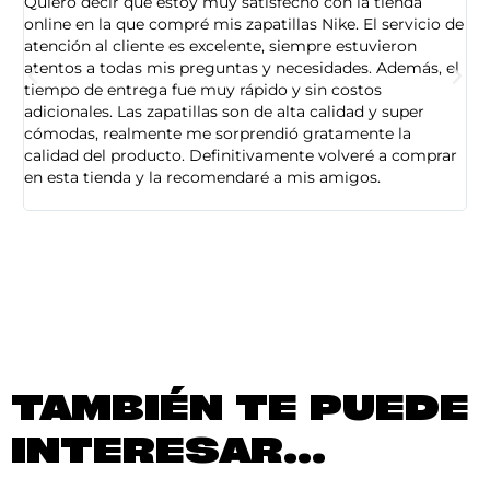
Quiero decir que estoy muy satisfecho con la tienda
So
online en la que compré mis zapatillas Nike. El servicio de
on
atención al cliente es excelente, siempre estuvieron
de
atentos a todas mis preguntas y necesidades. Además, el
am
tiempo de entrega fue muy rápido y sin costos
pe
adicionales. Las zapatillas son de alta calidad y super
ad
cómodas, realmente me sorprendió gratamente la
ca
calidad del producto. Definitivamente volveré a comprar
sa
en esta tienda y la recomendaré a mis amigos.
es
TAMBIÉN TE PUEDE
INTERESAR...