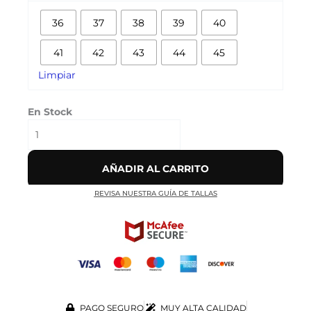
cantidad
36
37
38
39
40
41
42
43
44
45
Limpiar
En Stock
AÑADIR AL CARRITO
REVISA NUESTRA GUÍA DE TALLAS
PAGO SEGURO
MUY ALTA CALIDAD