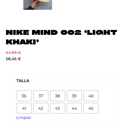
NIKE MIND 002 ‘LIGHT
KHAKI’
64,95
€
58,46
€
NIKE
MIND
TALLA
002
'LIGHT
36
37
38
39
40
KHAKI'
cantidad
41
42
43
44
45
Limpiar