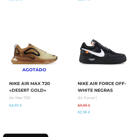
AGOTADO
NIKE AIR MAX 720
NIKE AIR FORCE OFF-
«DESERT GOLD»
WHITE NEGRAS
Air Max 720
Air Force 1
64,95
€
69,95
€
62,96
€