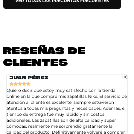
VER TODAS LAS PREGUNTAS FRECUENTES
RESEÑAS DE
CLIENTES
JUAN PÉREZ





Quiero decir que estoy muy satisfecho con la tienda
So
online en la que compré mis zapatillas Nike. El servicio de
on
atención al cliente es excelente, siempre estuvieron
de
atentos a todas mis preguntas y necesidades. Además, el
am
tiempo de entrega fue muy rápido y sin costos
pe
adicionales. Las zapatillas son de alta calidad y super
ad
cómodas, realmente me sorprendió gratamente la
ca
calidad del producto. Definitivamente volveré a comprar
sa