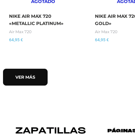
AGOTADO
AGOTA
NIKE AIR MAX 720
NIKE AIR MAX 7
«METALLIC PLATINUM»
GOLD»
Air Max 720
Air Max 720
64,95
€
64,95
€
VER MÁS
PÁGINA