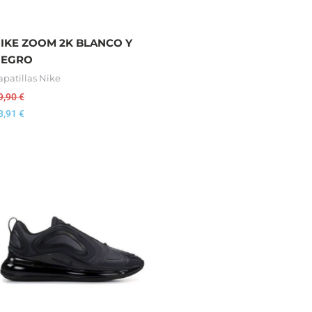
IKE ZOOM 2K BLANCO Y
NEGRO
apatillas Nike
9,90
€
3,91
€