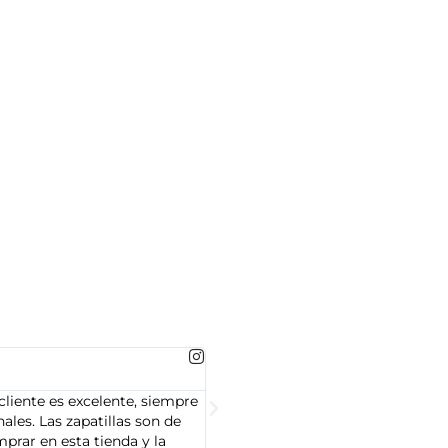
MARTA GONZALEZ





cliente es excelente, siempre
Soy Marta González y tengo que dec
les. Las zapatillas son de
cliente es muy amable y servicial,
prar en esta tienda y la
Adidas que compré son de alta cal