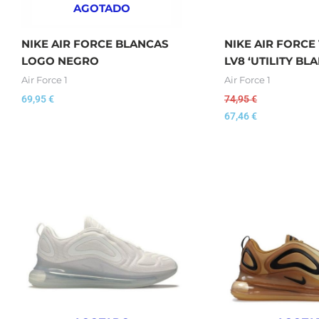
AGOTADO
NIKE AIR FORCE BLANCAS
NIKE AIR FORCE 
LOGO NEGRO
LV8 ‘UTILITY BL
Air Force 1
Air Force 1
69,95
€
74,95
€
67,46
€