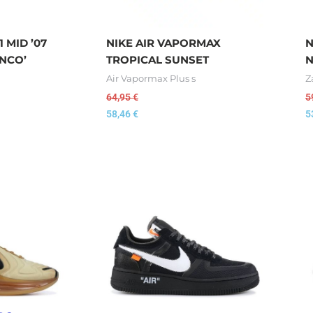
1 MID ’07
NIKE AIR VAPORMAX
N
ANCO’
TROPICAL SUNSET
Air Vapormax Plus s
Z
64,95
€
5
58,46
€
5