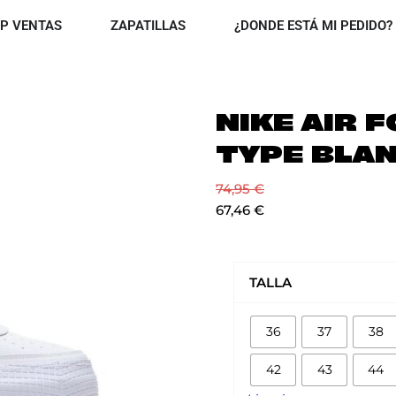
OPEN TOP VENTAS
OPEN ZAPATILLAS
P VENTAS
ZAPATILLAS
¿DONDE ESTÁ MI PEDIDO?
NIKE AIR 
TYPE BLA
74,95
€
67,46
€
NIKE
AIR
TALLA
FORCE
ONE
36
37
38
TYPE
BLANCAS
42
43
44
cantidad