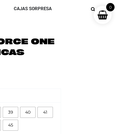
0
CAJAS SORPRESA
FORCE ONE
NCAS
39
40
41
45