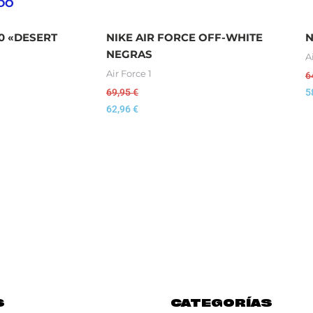
DO
20 «DESERT
NIKE AIR FORCE OFF-WHITE
N
NEGRAS
A
Air Force 1
6
69,95
€
5
62,96
€
S
CATEGORÍAS