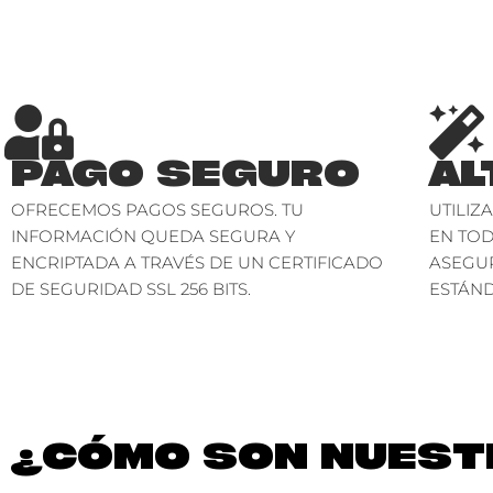
PAGO SEGURO
AL
OFRECEMOS PAGOS SEGUROS. TU
UTILIZ
INFORMACIÓN QUEDA SEGURA Y
EN TO
ENCRIPTADA A TRAVÉS DE UN CERTIFICADO
ASEGU
DE SEGURIDAD SSL 256 BITS.
ESTÁND
¿CÓMO SON NUESTR