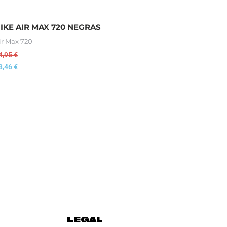
IKE AIR MAX 720 NEGRAS
ir Max 720
4,95
€
8,46
€
LEGAL