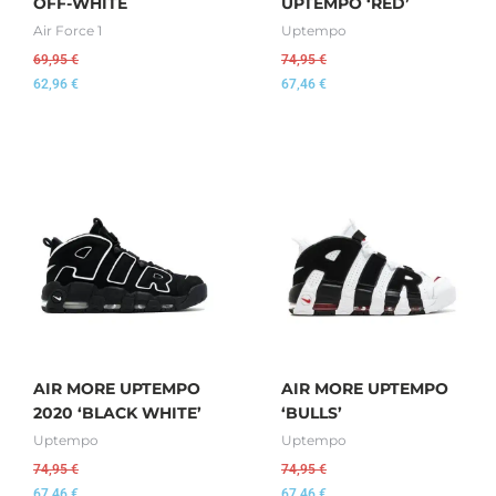
OFF-WHITE
UPTEMPO ‘RED’
Air Force 1
Uptempo
69,95
€
74,95
€
62,96
€
67,46
€
AIR MORE UPTEMPO
AIR MORE UPTEMPO
2020 ‘BLACK WHITE’
‘BULLS’
Uptempo
Uptempo
74,95
€
74,95
€
67,46
€
67,46
€