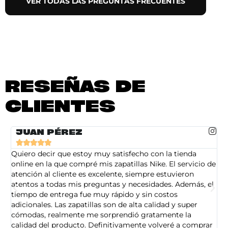
VER TODAS LAS PREGUNTAS FRECUENTES
RESEÑAS DE
CLIENTES
JUAN PÉREZ





Quiero decir que estoy muy satisfecho con la tienda
So
online en la que compré mis zapatillas Nike. El servicio de
on
atención al cliente es excelente, siempre estuvieron
de
atentos a todas mis preguntas y necesidades. Además, el
am
tiempo de entrega fue muy rápido y sin costos
pe
adicionales. Las zapatillas son de alta calidad y super
ad
cómodas, realmente me sorprendió gratamente la
ca
calidad del producto. Definitivamente volveré a comprar
sa