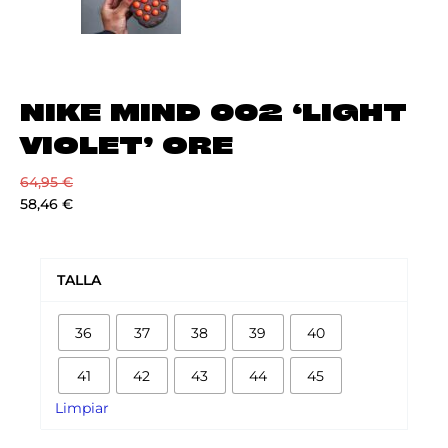
NIKE MIND 002 ‘LIGHT
VIOLET’ ORE
64,95
€
58,46
€
NIKE
MIND
TALLA
002
'LIGHT
36
37
38
39
40
VIOLET'
ORE
41
42
43
44
45
cantidad
Limpiar