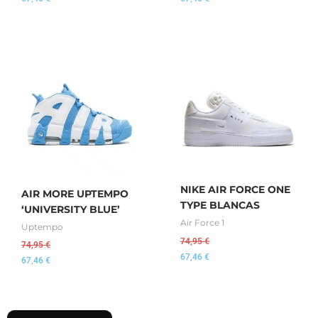
NIKE AIR FORCE ONE
AIR MORE UPTEMPO
TYPE BLANCAS
‘UNIVERSITY BLUE’
Air Force 1
Uptempo
74,95
€
74,95
€
67,46
€
67,46
€