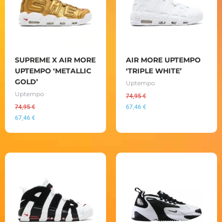
SUPREME X AIR MORE
AIR MORE UPTEMPO
UPTEMPO ‘METALLIC
‘TRIPLE WHITE’
GOLD’
Uptempo
Uptempo
74,95
€
74,95
€
67,46
€
67,46
€