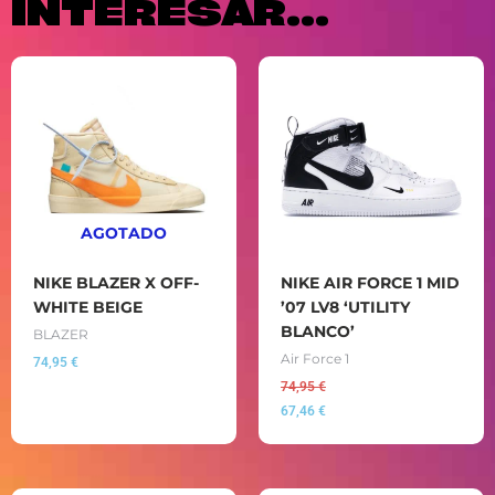
INTERESAR...
AGOTADO
NIKE BLAZER X OFF-
NIKE AIR FORCE 1 MID
WHITE BEIGE
’07 LV8 ‘UTILITY
BLANCO’
BLAZER
Air Force 1
74,95
€
74,95
€
67,46
€