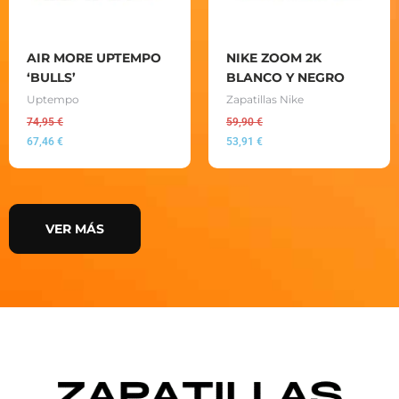
AIR MORE UPTEMPO
NIKE ZOOM 2K
‘BULLS’
BLANCO Y NEGRO
Uptempo
Zapatillas Nike
74,95
€
59,90
€
67,46
€
53,91
€
VER MÁS