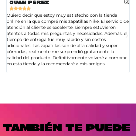
JUAN PÉREZ





Quiero decir que estoy muy satisfecho con la tienda
So
online en la que compré mis zapatillas Nike. El servicio de
on
atención al cliente es excelente, siempre estuvieron
de
atentos a todas mis preguntas y necesidades. Además, el
am
tiempo de entrega fue muy rápido y sin costos
pe
adicionales. Las zapatillas son de alta calidad y super
ad
cómodas, realmente me sorprendió gratamente la
ca
calidad del producto. Definitivamente volveré a comprar
sa
en esta tienda y la recomendaré a mis amigos.
es
TAMBIÉN TE PUEDE