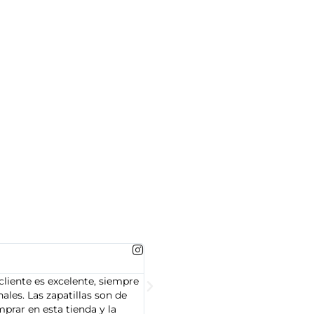
MARTA GONZALEZ





cliente es excelente, siempre
Soy Marta González y tengo que dec
les. Las zapatillas son de
cliente es muy amable y servicial,
prar en esta tienda y la
Adidas que compré son de alta cal