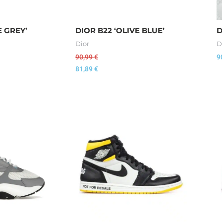
E GREY’
DIOR B22 ‘OLIVE BLUE’
D
Dior
D
90,99
€
9
81,89
€