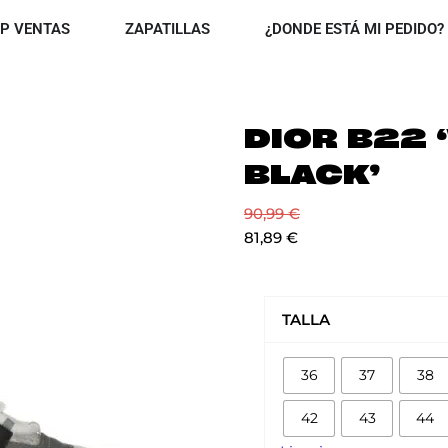
OPEN TOP VENTAS
OPEN ZAPATILLAS
P VENTAS
ZAPATILLAS
¿DONDE ESTÁ MI PEDIDO?
DIOR B22 
BLACK’
90,99
€
81,89
€
DIOR
B22
TALLA
'WHITE
BLACK'
36
37
38
cantidad
42
43
44