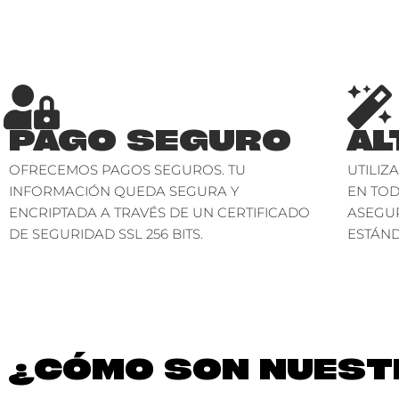
PAGO SEGURO
AL
OFRECEMOS PAGOS SEGUROS. TU
UTILIZ
INFORMACIÓN QUEDA SEGURA Y
EN TO
ENCRIPTADA A TRAVÉS DE UN CERTIFICADO
ASEGU
DE SEGURIDAD SSL 256 BITS.
ESTÁND
¿CÓMO SON NUESTR