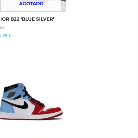
AGOTADO
IOR B22 ‘BLUE SILVER’
ior
0,99
€