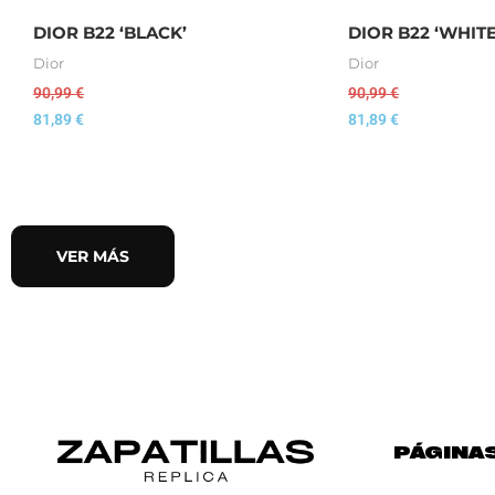
DIOR B22 ‘BLACK’
DIOR B22 ‘WHITE
Dior
Dior
90,99
€
90,99
€
81,89
€
81,89
€
VER MÁS
PÁGINA