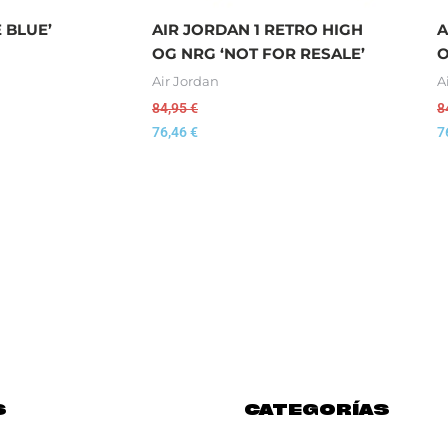
 BLUE’
AIR JORDAN 1 RETRO HIGH
A
OG NRG ‘NOT FOR RESALE’
O
Air Jordan
A
84,95
€
8
76,46
€
7
S
CATEGORÍAS