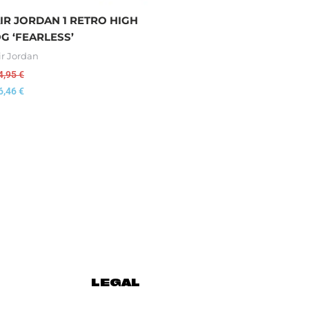
IR JORDAN 1 RETRO HIGH
G ‘FEARLESS’
ir Jordan
4,95
€
6,46
€
LEGAL