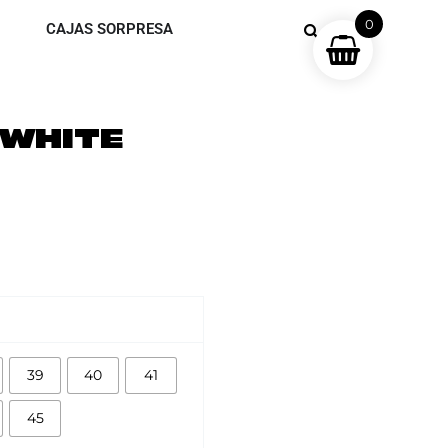
0
CAJAS SORPRESA
‘WHITE
39
40
41
45