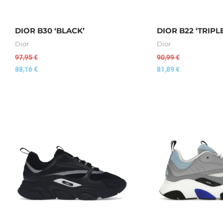
DIOR B30 ‘BLACK’
DIOR B22 ‘TRIPL
Dior
Dior
97,95
€
90,99
€
88,16
€
81,89
€