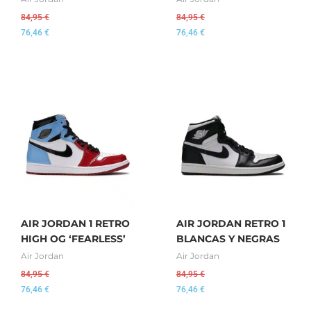
84,95
€
84,95
€
76,46
€
76,46
€
AIR JORDAN 1 RETRO
AIR JORDAN RETRO 1
HIGH OG ‘FEARLESS’
BLANCAS Y NEGRAS
Air Jordan
Air Jordan
84,95
€
84,95
€
76,46
€
76,46
€