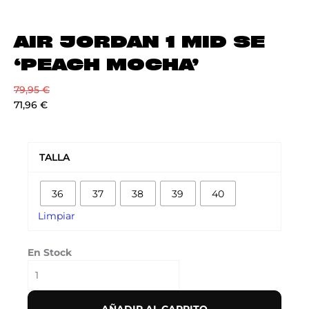
AIR JORDAN 1 MID SE
‘PEACH MOCHA’
79,95
€
71,96
€
AIR
JORDAN
TALLA
1
MID
36
37
38
39
40
SE
'PEACH
Limpiar
MOCHA'
cantidad
En Stock