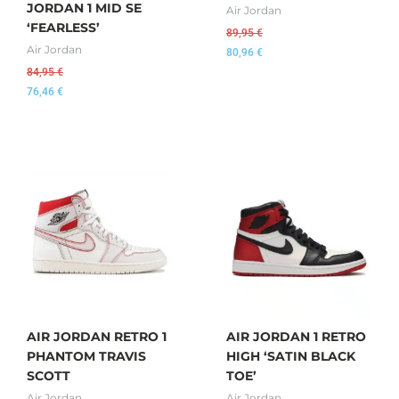
JORDAN 1 MID SE
Air Jordan
‘FEARLESS’
89,95
€
Air Jordan
80,96
€
84,95
€
76,46
€
AIR JORDAN RETRO 1
AIR JORDAN 1 RETRO
PHANTOM TRAVIS
HIGH ‘SATIN BLACK
SCOTT
TOE’
Air Jordan
Air Jordan