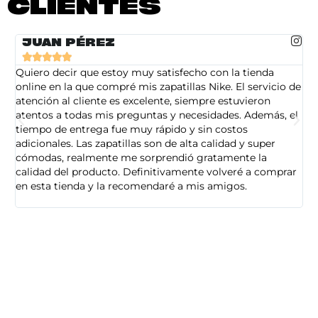
CLIENTES
JUAN PÉREZ





Quiero decir que estoy muy satisfecho con la tienda
So
online en la que compré mis zapatillas Nike. El servicio de
on
atención al cliente es excelente, siempre estuvieron
de
atentos a todas mis preguntas y necesidades. Además, el
am
tiempo de entrega fue muy rápido y sin costos
pe
adicionales. Las zapatillas son de alta calidad y super
ad
cómodas, realmente me sorprendió gratamente la
ca
calidad del producto. Definitivamente volveré a comprar
sa
en esta tienda y la recomendaré a mis amigos.
es