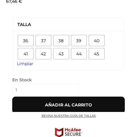
67,46
€
ADIDAS
CAMPUS
TALLA
00’S
CORE
36
37
38
39
40
‘BLACK’
cantidad
41
42
43
44
45
Limpiar
En Stock
AÑADIR AL CARRITO
REVISA NUESTRA GUÍA DE TALLAS