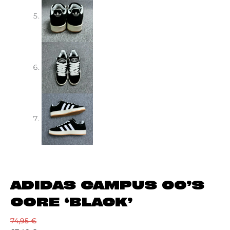
ADIDAS CAMPUS 00’S
CORE ‘BLACK’
74,95
€