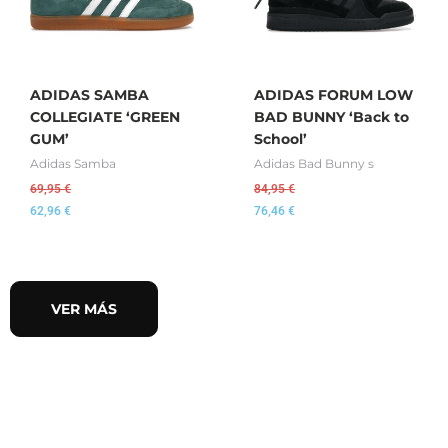
ADIDAS SAMBA
ADIDAS FORUM LOW
COLLEGIATE ‘GREEN
BAD BUNNY ‘Back to
GUM’
School’
Adidas Samba
Adidas Bad Bunny s
69,95
€
84,95
€
62,96
€
76,46
€
VER MÁS