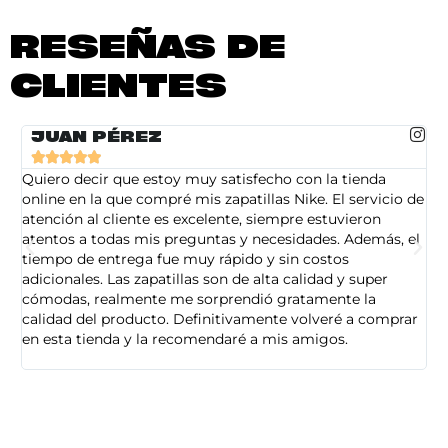
RESEÑAS DE
CLIENTES
JUAN PÉREZ





Quiero decir que estoy muy satisfecho con la tienda
So
online en la que compré mis zapatillas Nike. El servicio de
on
atención al cliente es excelente, siempre estuvieron
de
atentos a todas mis preguntas y necesidades. Además, el
am
tiempo de entrega fue muy rápido y sin costos
pe
adicionales. Las zapatillas son de alta calidad y super
ad
cómodas, realmente me sorprendió gratamente la
ca
calidad del producto. Definitivamente volveré a comprar
sa
en esta tienda y la recomendaré a mis amigos.
es