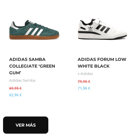
ADIDAS SAMBA
ADIDAS FORUM LOW
COLLEGIATE ‘GREEN
WHITE BLACK
GUM’
s Adidas
Adidas Samba
79,95
€
69,95
€
71,96
€
62,96
€
VER MÁS