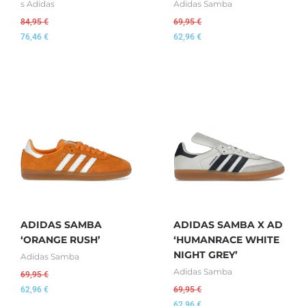
s Adidas
Adidas Samba
84,95
€
69,95
€
76,46
€
62,96
€
ADIDAS SAMBA
ADIDAS SAMBA X AD
‘ORANGE RUSH’
‘HUMANRACE WHITE
NIGHT GREY’
Adidas Samba
Adidas Samba
69,95
€
62,96
€
69,95
€
62,96
€