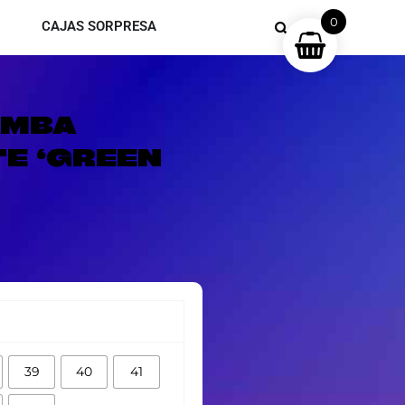
0
CAJAS SORPRESA
AMBA
E ‘GREEN
39
40
41