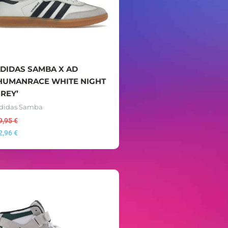
DIDAS SAMBA X AD
HUMANRACE WHITE NIGHT
REY’
didas Samba
9,95
€
2,96
€