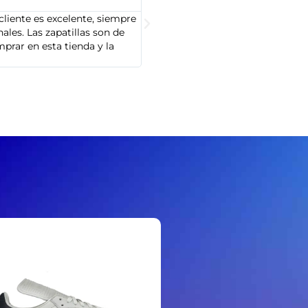





cliente es excelente, siempre
Soy Marta González y tengo que dec
les. Las zapatillas son de
cliente es muy amable y servicial,
prar en esta tienda y la
Adidas que compré son de alta cal