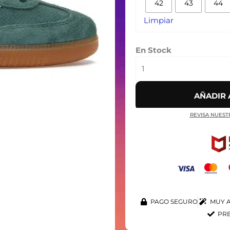
42
43
44
Limpiar
En Stock
AÑADIR 
REVISA NUEST
PAGO SEGURO
MUY A
PRE