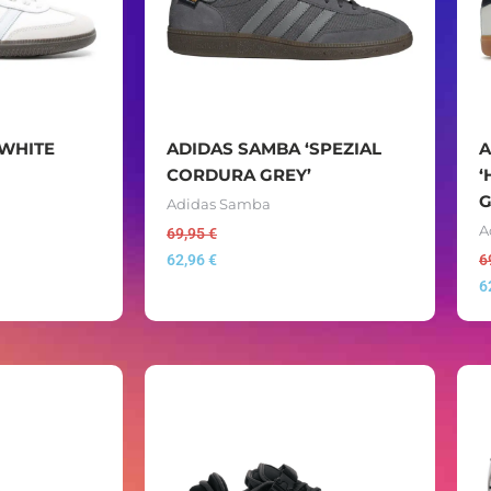
‘WHITE
ADIDAS SAMBA ‘SPEZIAL
A
CORDURA GREY’
‘
G
Adidas Samba
A
69,95
€
62,96
€
6
6