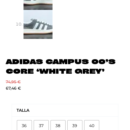
ADIDAS CAMPUS 00’S
CORE ‘WHITE GREY’
74,95
€
67,46
€
ADIDAS
CAMPUS
TALLA
00'S
CORE
36
37
38
39
40
'WHITE