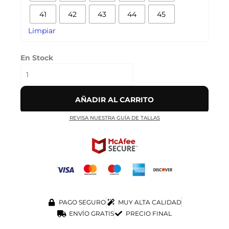
GREY'
41
42
43
44
45
cantidad
Limpiar
En Stock
AÑADIR AL CARRITO
REVISA NUESTRA GUÍA DE TALLAS
PAGO SEGURO
MUY ALTA CALIDAD
ENVÍO GRATIS
PRECIO FINAL