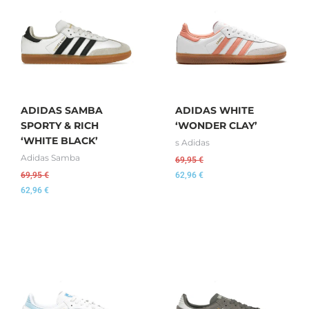
ADIDAS SAMBA
ADIDAS WHITE
SPORTY & RICH
‘WONDER CLAY’
‘WHITE BLACK’
s Adidas
Adidas Samba
69,95
€
69,95
€
62,96
€
62,96
€