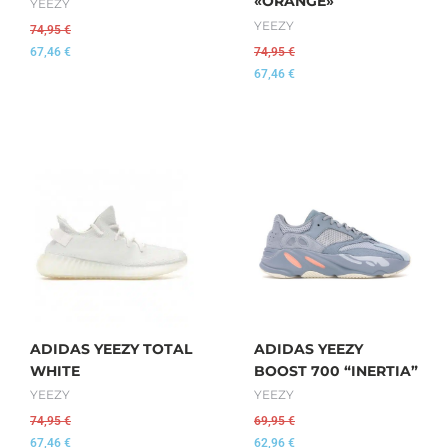
«ORANGE»
YEEZY
YEEZY
74,95
€
67,46
€
74,95
€
67,46
€
ADIDAS YEEZY TOTAL
ADIDAS YEEZY
WHITE
BOOST 700 “INERTIA”
YEEZY
YEEZY
74,95
€
69,95
€
67,46
€
62,96
€