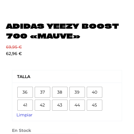
ADIDAS YEEZY BOOST
700 «MAUVE»
69,95
€
62,96
€
ADIDAS
YEEZY
TALLA
BOOST
700
36
37
38
39
40
"MAUVE"
cantidad
41
42
43
44
45
Limpiar
En Stock