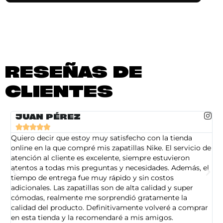
RESEÑAS DE
CLIENTES
JUAN PÉREZ





Quiero decir que estoy muy satisfecho con la tienda
So
online en la que compré mis zapatillas Nike. El servicio de
on
atención al cliente es excelente, siempre estuvieron
de
atentos a todas mis preguntas y necesidades. Además, el
am
tiempo de entrega fue muy rápido y sin costos
pe
adicionales. Las zapatillas son de alta calidad y super
ad
cómodas, realmente me sorprendió gratamente la
ca
calidad del producto. Definitivamente volveré a comprar
sa
en esta tienda y la recomendaré a mis amigos.
es