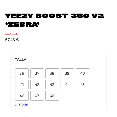
YEEZY BOOST 350 V2
‘ZEBRA’
74,95
€
67,46
€
YEEZY
BOOST
TALLA
350
V2
36
37
38
39
40
'ZEBRA'
cantidad
41
42
43
44
45
46
47
48
Limpiar