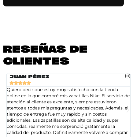
RESEÑAS DE
CLIENTES
JUAN PÉREZ





Quiero decir que estoy muy satisfecho con la tienda
So
online en la que compré mis zapatillas Nike. El servicio de
on
atención al cliente es excelente, siempre estuvieron
de
atentos a todas mis preguntas y necesidades. Además, el
am
tiempo de entrega fue muy rápido y sin costos
pe
adicionales. Las zapatillas son de alta calidad y super
ad
cómodas, realmente me sorprendió gratamente la
ca
calidad del producto. Definitivamente volveré a comprar
sa