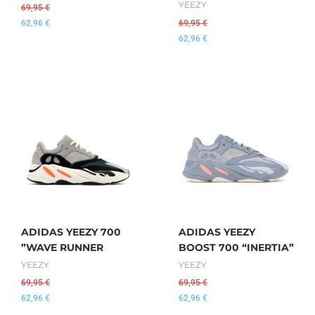
YEEZY
69,95
€
62,96
€
69,95
€
62,96
€
ADIDAS YEEZY 700
ADIDAS YEEZY
”WAVE RUNNER
BOOST 700 “INERTIA”
YEEZY
YEEZY
69,95
€
69,95
€
62,96
€
62,96
€