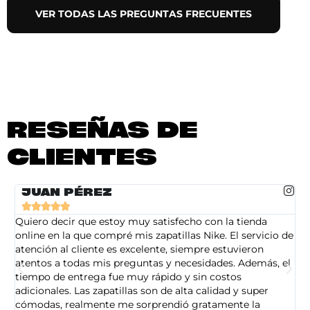
VER TODAS LAS PREGUNTAS FRECUENTES
RESEÑAS DE
CLIENTES
JUAN PÉREZ





Quiero decir que estoy muy satisfecho con la tienda
So
online en la que compré mis zapatillas Nike. El servicio de
on
atención al cliente es excelente, siempre estuvieron
de
atentos a todas mis preguntas y necesidades. Además, el
am
tiempo de entrega fue muy rápido y sin costos
pe
adicionales. Las zapatillas son de alta calidad y super
ad
cómodas, realmente me sorprendió gratamente la
ca