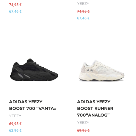
YEEZY
74,95
€
67,46
€
74,95
€
67,46
€
ADIDAS YEEZY
ADIDAS YEEZY
BOOST 700 “VANTA»
BOOST RUNNER
700“ANALOG”
YEEZY
YEEZY
69,95
€
62,96
€
69,95
€