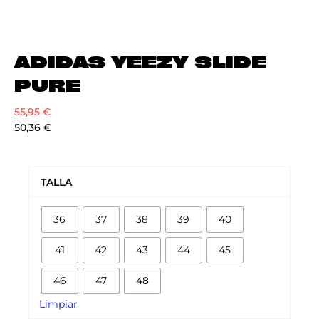
ADIDAS YEEZY SLIDE
PURE
55,95
€
50,36
€
ADIDAS
YEEZY
TALLA
SLIDE
PURE
36
37
38
39
40
cantidad
41
42
43
44
45
46
47
48
Limpiar