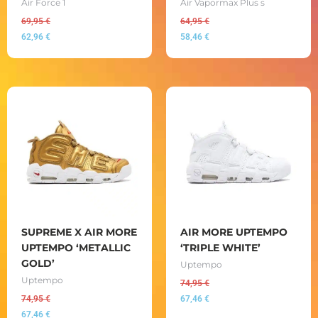
Air Force 1
Air Vapormax Plus s
69,95
€
64,95
€
62,96
€
58,46
€
SUPREME X AIR MORE
AIR MORE UPTEMPO
UPTEMPO ‘METALLIC
‘TRIPLE WHITE’
GOLD’
Uptempo
Uptempo
74,95
€
74,95
€
67,46
€
67,46
€