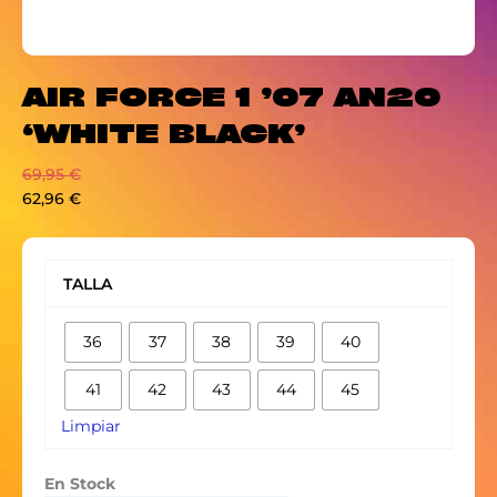
AIR FORCE 1 ’07 AN20
‘WHITE BLACK’
69,95
€
62,96
€
AIR
FORCE
TALLA
1
'07
36
37
38
39
40
AN20
'WHITE
41
42
43
44
45
BLACK'
cantidad
Limpiar
En Stock