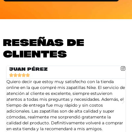
RESEÑAS DE
CLIENTES
JUAN PÉREZ





Quiero decir que estoy muy satisfecho con la tienda
So
online en la que compré mis zapatillas Nike. El servicio de
on
atención al cliente es excelente, siempre estuvieron
de
atentos a todas mis preguntas y necesidades. Además, el
am
tiempo de entrega fue muy rápido y sin costos
pe
adicionales. Las zapatillas son de alta calidad y super
ad
cómodas, realmente me sorprendió gratamente la
ca
calidad del producto. Definitivamente volveré a comprar
sa
en esta tienda y la recomendaré a mis amigos.
es