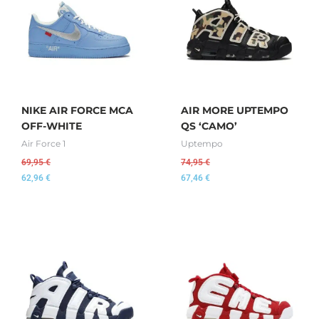
NIKE AIR FORCE MCA
AIR MORE UPTEMPO
OFF-WHITE
QS ‘CAMO’
Air Force 1
Uptempo
69,95
€
74,95
€
62,96
€
67,46
€