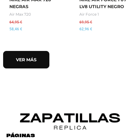
NEGRAS
LV8 UTILITY NEGRO
Air Max 720
Air Force 1
64,95
€
69,95
€
58,46
€
62,96
€
VER MÁS
PÁGINAS