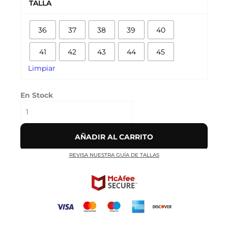
TALLA
MAX
720
36
37
38
39
40
"DESERT
GOLD"
41
42
43
44
45
cantidad
Limpiar
En Stock
AÑADIR AL CARRITO
REVISA NUESTRA GUÍA DE TALLAS