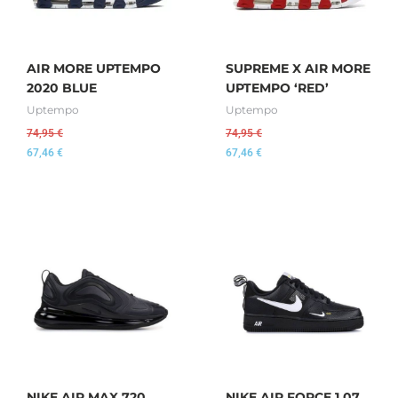
AIR MORE UPTEMPO
SUPREME X AIR MORE
2020 BLUE
UPTEMPO ‘RED’
Uptempo
Uptempo
74,95
€
74,95
€
67,46
€
67,46
€
NIKE AIR MAX 720
NIKE AIR FORCE 1 07