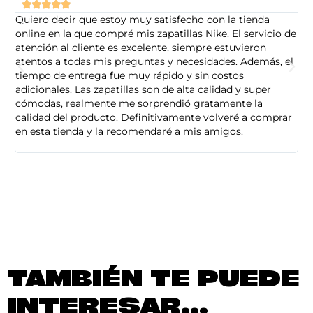





Quiero decir que estoy muy satisfecho con la tienda
So
online en la que compré mis zapatillas Nike. El servicio de
on
atención al cliente es excelente, siempre estuvieron
de
atentos a todas mis preguntas y necesidades. Además, el
am
tiempo de entrega fue muy rápido y sin costos
pe
adicionales. Las zapatillas son de alta calidad y super
ad
cómodas, realmente me sorprendió gratamente la
ca
calidad del producto. Definitivamente volveré a comprar
sa
en esta tienda y la recomendaré a mis amigos.
es
TAMBIÉN TE PUEDE
INTERESAR...