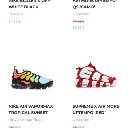
NIKE BLAZER X OFF-
AIR MORE UPTEMPO
WHITE BLACK
QS ‘CAMO’
BLAZER
Uptempo
74,95
€
74,95
€
67,46
€
NIKE AIR VAPORMAX
SUPREME X AIR MORE
TROPICAL SUNSET
UPTEMPO ‘RED’
Air Vapormax Plus s
Uptempo
64,95
€
74,95
€