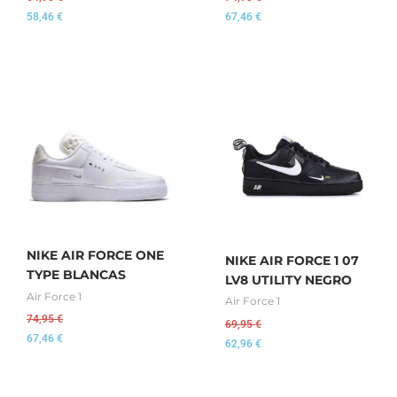
58,46
€
67,46
€
NIKE AIR FORCE ONE
NIKE AIR FORCE 1 07
TYPE BLANCAS
LV8 UTILITY NEGRO
Air Force 1
Air Force 1
74,95
€
69,95
€
67,46
€
62,96
€