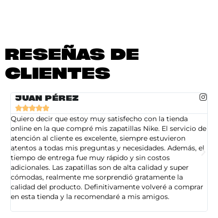
RESEÑAS DE
CLIENTES
JUAN PÉREZ





Quiero decir que estoy muy satisfecho con la tienda
So
online en la que compré mis zapatillas Nike. El servicio de
on
atención al cliente es excelente, siempre estuvieron
de
atentos a todas mis preguntas y necesidades. Además, el
am
tiempo de entrega fue muy rápido y sin costos
pe
adicionales. Las zapatillas son de alta calidad y super
ad
cómodas, realmente me sorprendió gratamente la
ca
calidad del producto. Definitivamente volveré a comprar
sa
en esta tienda y la recomendaré a mis amigos.
es