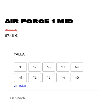
AIR FORCE 1 MID
74,95
€
67,46
€
AIR
FORCE
TALLA
1
MID
36
37
38
39
40
cantidad
41
42
43
44
45
Limpiar
En Stock