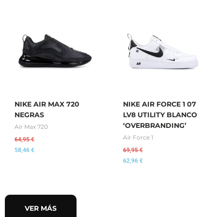
NIKE AIR MAX 720
NIKE AIR FORCE 1 07
NEGRAS
LV8 UTILITY BLANCO
‘OVERBRANDING’
Air Max 720
Air Force 1
64,95
€
58,46
€
69,95
€
62,96
€
VER MÁS