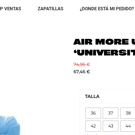
OPEN TOP VENTAS
OPEN ZAPATILLAS
P VENTAS
ZAPATILLAS
¿DONDE ESTÁ MI PEDIDO?
AIR MORE
‘UNIVERSI
74,95
€
67,46
€
AIR
MORE
TALLA
UPTEMPO
'UNIVERSITY
36
37
38
BLUE'
cantidad
42
43
44