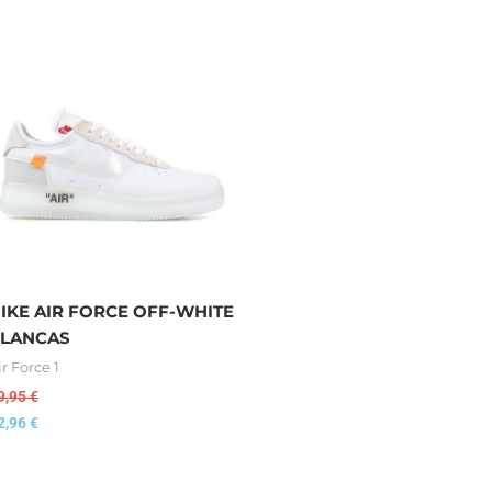
IKE AIR FORCE OFF-WHITE
LANCAS
ir Force 1
9,95
€
2,96
€