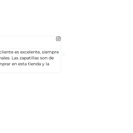
MARTA GONZALEZ





cliente es excelente, siempre
Soy Marta González y tengo que dec
les. Las zapatillas son de
cliente es muy amable y servicial,
prar en esta tienda y la
Adidas que compré son de alta cal