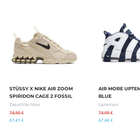
STÜSSY X NIKE AIR ZOOM
AIR MORE UPTE
SPIRIDON CAGE 2 FOSSIL
BLUE
Zapatillas Nike
Uptempo
74,90
€
74,95
€
67,41
€
67,46
€