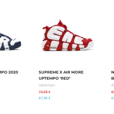
MPO 2020
SUPREME X AIR MORE
N
UPTEMPO ‘RED’
B
Uptempo
A
74,95
€
6
67,46
€
6