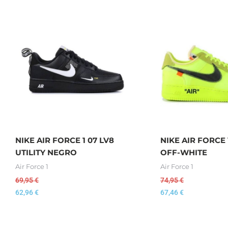
NIKE AIR FORCE 1 07 LV8
NIKE AIR FORCE
UTILITY NEGRO
OFF-WHITE
Air Force 1
Air Force 1
69,95
€
74,95
€
62,96
€
67,46
€