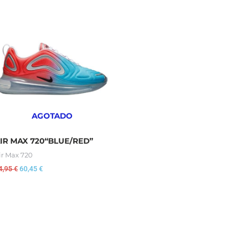
El
El
precio
precio
original
actual
era:
es:
64,95 €.
60,45 €.
AGOTADO
IR MAX 720“BLUE/RED”
ir Max 720
4,95
€
60,45
€