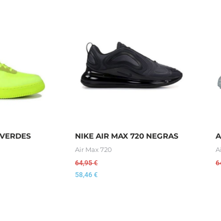
 VERDES
NIKE AIR MAX 720 NEGRAS
A
Air Max 720
A
64,95
€
6
58,46
€