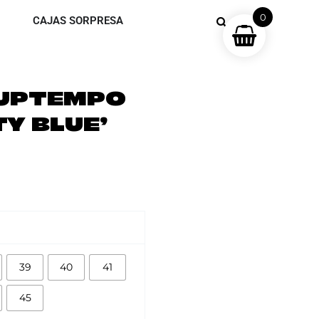
0
CAJAS SORPRESA
 UPTEMPO
TY BLUE’
39
40
41
45