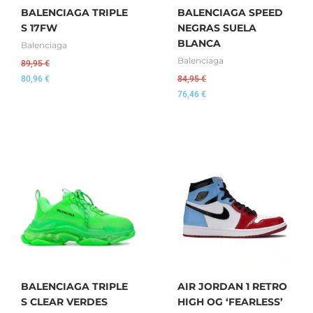
BALENCIAGA TRIPLE
BALENCIAGA SPEED
S 17FW
NEGRAS SUELA
BLANCA
Balenciaga
Balenciaga
89,95
€
80,96
€
84,95
€
76,46
€
BALENCIAGA TRIPLE
AIR JORDAN 1 RETRO
S CLEAR VERDES
HIGH OG ‘FEARLESS’