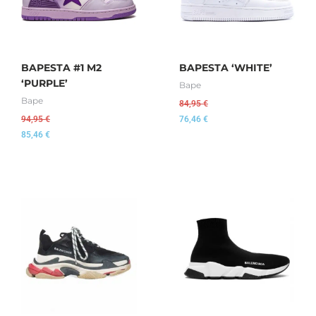
BAPESTA #1 M2
BAPESTA ‘WHITE’
‘PURPLE’
Bape
Bape
84,95
€
94,95
€
76,46
€
85,46
€