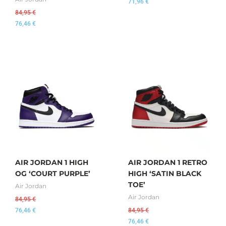
71,96
€
84,95
€
76,46
€
AIR JORDAN 1 HIGH
AIR JORDAN 1 RETRO
OG ‘COURT PURPLE’
HIGH ‘SATIN BLACK
TOE’
Air Jordan
Air Jordan
84,95
€
76,46
€
84,95
€
76,46
€