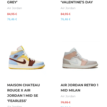
GREY’
‘VALENTINE’S DAY
Air Jordan
Air Jordan
84,95
€
84,95
€
76,46
€
76,46
€
MAISON CHATEAU
AIR JORDAN RETRO 1
ROUGE X AIR
MID MILAN
JORDAN 1 MID SE
Air Jordan
‘FEARLESS’
79,95
€
Air Jordan