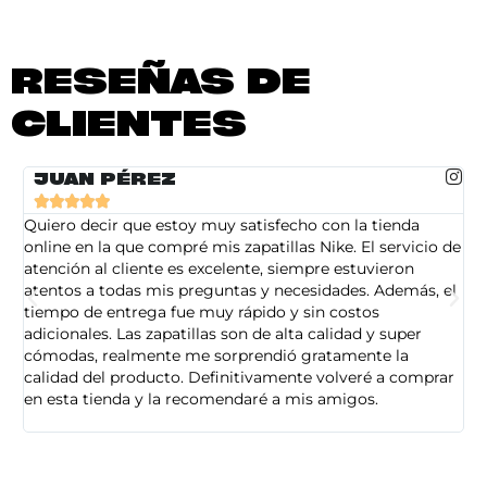
RESEÑAS DE
CLIENTES
JUAN PÉREZ





Quiero decir que estoy muy satisfecho con la tienda
So
online en la que compré mis zapatillas Nike. El servicio de
on
atención al cliente es excelente, siempre estuvieron
de
atentos a todas mis preguntas y necesidades. Además, el
am
tiempo de entrega fue muy rápido y sin costos
pe
adicionales. Las zapatillas son de alta calidad y super
ad
cómodas, realmente me sorprendió gratamente la
ca
calidad del producto. Definitivamente volveré a comprar
sa
en esta tienda y la recomendaré a mis amigos.
es