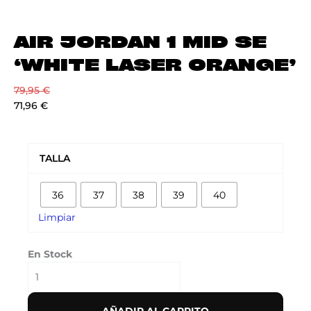
AIR JORDAN 1 MID SE
‘WHITE LASER ORANGE’
79,95
€
71,96
€
AIR
JORDAN
TALLA
1
MID
36
37
38
39
40
SE
'WHITE
Limpiar
LASER
ORANGE'
En Stock
cantidad