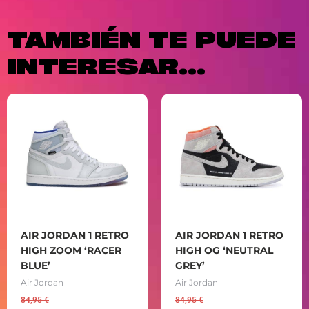
TAMBIÉN TE PUEDE
INTERESAR...
AIR JORDAN 1 RETRO
AIR JORDAN 1 RETRO
HIGH ZOOM ‘RACER
HIGH OG ‘NEUTRAL
BLUE’
GREY’
Air Jordan
Air Jordan
84,95
€
84,95
€