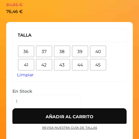
84,95
€
76,46
€
AIR
JORDAN
TALLA
1
RETRO
36
37
38
39
40
HIGH
OG
41
42
43
44
45
'CHICAGO'
2015
Limpiar
cantidad
En Stock
AÑADIR AL CARRITO
REVISA NUESTRA GUÍA DE TALLAS