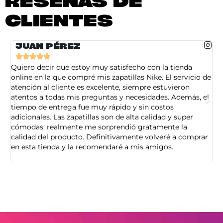
RESEÑAS DE
CLIENTES
JUAN PÉREZ





Quiero decir que estoy muy satisfecho con la tienda
So
online en la que compré mis zapatillas Nike. El servicio de
on
atención al cliente es excelente, siempre estuvieron
de
atentos a todas mis preguntas y necesidades. Además, el
am
tiempo de entrega fue muy rápido y sin costos
pe
adicionales. Las zapatillas son de alta calidad y super
ad
cómodas, realmente me sorprendió gratamente la
ca
calidad del producto. Definitivamente volveré a comprar
sa
en esta tienda y la recomendaré a mis amigos.
es