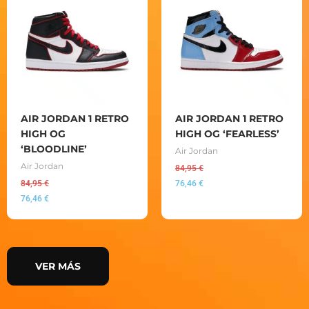
AIR JORDAN 1 RETRO
AIR JORDAN 1 RETRO
HIGH OG
HIGH OG ‘FEARLESS’
‘BLOODLINE’
Air Jordan
Air Jordan
84,95
€
84,95
€
76,46
€
76,46
€
VER MÁS