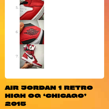
AIR JORDAN 1 RETRO
HIGH OG ‘CHICAGO’
2015