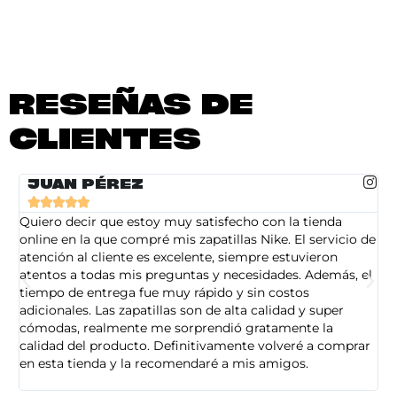
RESEÑAS DE
CLIENTES
JUAN PÉREZ





Quiero decir que estoy muy satisfecho con la tienda
So
online en la que compré mis zapatillas Nike. El servicio de
on
atención al cliente es excelente, siempre estuvieron
de
atentos a todas mis preguntas y necesidades. Además, el
am
tiempo de entrega fue muy rápido y sin costos
pe
adicionales. Las zapatillas son de alta calidad y super
ad
cómodas, realmente me sorprendió gratamente la
ca
calidad del producto. Definitivamente volveré a comprar
sa
en esta tienda y la recomendaré a mis amigos.
es