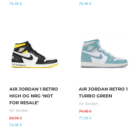
76,46
€
76,46
€
AIR JORDAN 1 RETRO
AIR JORDAN RETRO 1
HIGH OG NRG ‘NOT
TURBO GREEN
FOR RESALE’
Air Jordan
Air Jordan
79,95
€
84,95
€
71,96
€
76,46
€