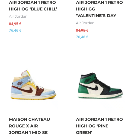
AIR JORDAN 1 RETRO
AIR JORDAN 1 RETRO
HIGH OG ‘BLUE CHILL’
HIGH GG
‘VALENTINE’S DAY
Air Jordan
Air Jordan
84,95
€
76,46
€
84,95
€
76,46
€
MAISON CHATEAU
AIR JORDAN 1 RETRO
ROUGE X AIR
HIGH OG ‘PINE
JORDAN 1 MID SE
GREEN’