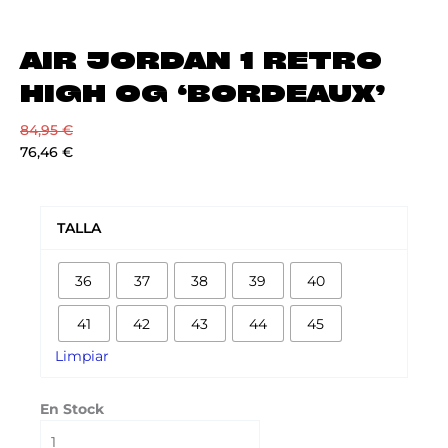
AIR JORDAN 1 RETRO
HIGH OG ‘BORDEAUX’
84,95
€
76,46
€
AIR
JORDAN
TALLA
1
RETRO
36
37
38
39
40
HIGH
OG
41
42
43
44
45
'BORDEAUX'
cantidad
Limpiar
En Stock