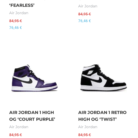
‘FEARLESS’
Air Jordan
Air Jordan
84,95
€
84,95
€
76,46
€
76,46
€
AIR JORDAN 1 HIGH
AIR JORDAN 1 RETRO
OG ‘COURT PURPLE’
HIGH OG ‘TWIST’
Air Jordan
Air Jordan
84,95
€
84,95
€