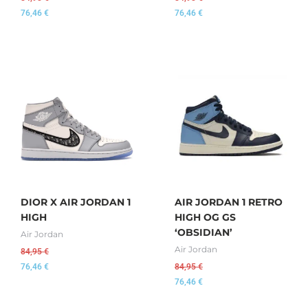
76,46
€
76,46
€
DIOR X AIR JORDAN 1
AIR JORDAN 1 RETRO
HIGH
HIGH OG GS
‘OBSIDIAN’
Air Jordan
Air Jordan
84,95
€
76,46
€
84,95
€
76,46
€