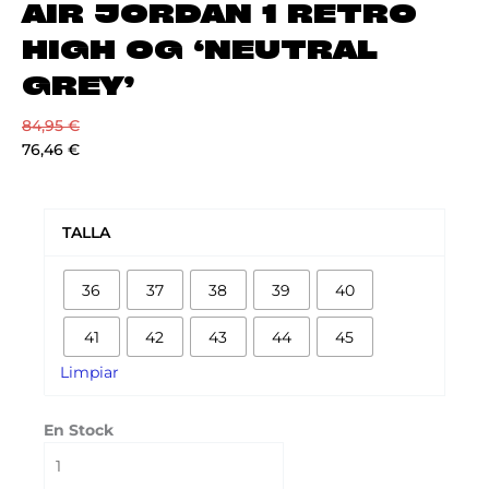
AIR JORDAN 1 RETRO
HIGH OG ‘NEUTRAL
GREY’
84,95
€
76,46
€
AIR
JORDAN
TALLA
1
RETRO
36
37
38
39
40
HIGH
OG
41
42
43
44
45
'NEUTRAL
GREY'
Limpiar
cantidad
En Stock