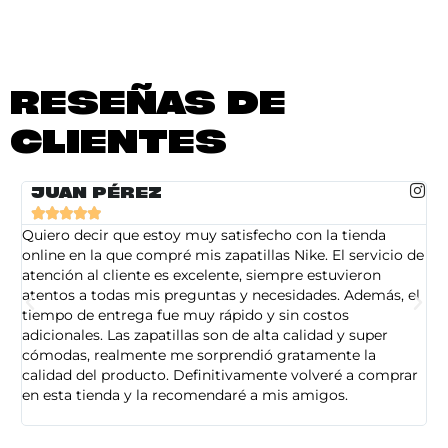
RESEÑAS DE
CLIENTES
JUAN PÉREZ





Quiero decir que estoy muy satisfecho con la tienda
So
online en la que compré mis zapatillas Nike. El servicio de
on
atención al cliente es excelente, siempre estuvieron
de
atentos a todas mis preguntas y necesidades. Además, el
am
tiempo de entrega fue muy rápido y sin costos
pe
adicionales. Las zapatillas son de alta calidad y super
ad
cómodas, realmente me sorprendió gratamente la
ca
calidad del producto. Definitivamente volveré a comprar
sa
en esta tienda y la recomendaré a mis amigos.
es