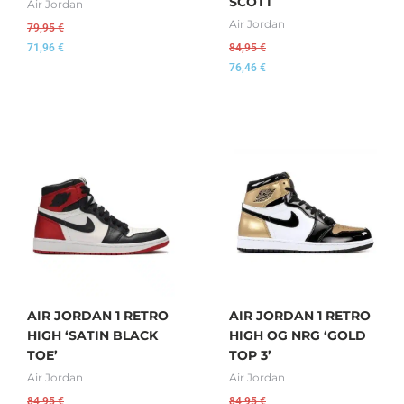
SCOTT
Air Jordan
Air Jordan
79,95
€
71,96
€
84,95
€
76,46
€
AIR JORDAN 1 RETRO
AIR JORDAN 1 RETRO
HIGH ‘SATIN BLACK
HIGH OG NRG ‘GOLD
TOE’
TOP 3’
Air Jordan
Air Jordan
84,95
€
84,95
€