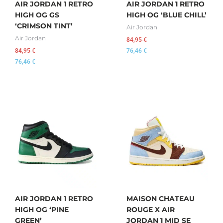
AIR JORDAN 1 RETRO
AIR JORDAN 1 RETRO
HIGH OG GS
HIGH OG ‘BLUE CHILL’
‘CRIMSON TINT’
Air Jordan
Air Jordan
84,95
€
84,95
€
76,46
€
76,46
€
AIR JORDAN 1 RETRO
MAISON CHATEAU
HIGH OG ‘PINE
ROUGE X AIR
GREEN’
JORDAN 1 MID SE