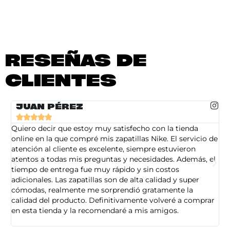
RESEÑAS DE
CLIENTES
JUAN PÉREZ





Quiero decir que estoy muy satisfecho con la tienda
So
online en la que compré mis zapatillas Nike. El servicio de
on
atención al cliente es excelente, siempre estuvieron
de
atentos a todas mis preguntas y necesidades. Además, el
am
tiempo de entrega fue muy rápido y sin costos
pe
adicionales. Las zapatillas son de alta calidad y super
ad
cómodas, realmente me sorprendió gratamente la
ca
calidad del producto. Definitivamente volveré a comprar
sa
en esta tienda y la recomendaré a mis amigos.
es