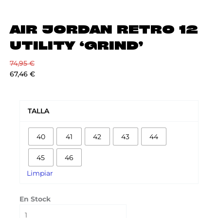
AIR JORDAN RETRO 12
UTILITY ‘GRIND’
74,95
€
67,46
€
AIR
JORDAN
TALLA
RETRO
12
40
41
42
43
44
UTILITY
‘GRIND’
45
46
cantidad
Limpiar
En Stock