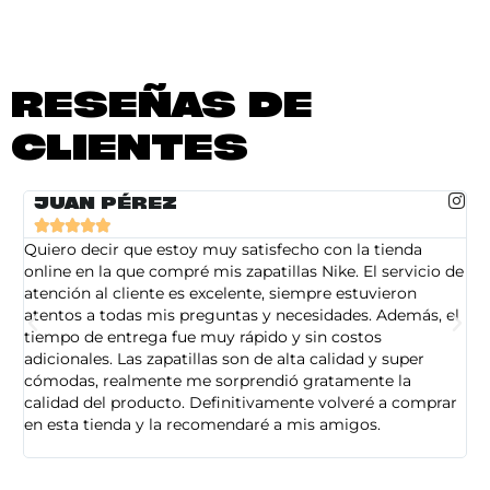
RESEÑAS DE
CLIENTES
JUAN PÉREZ





Quiero decir que estoy muy satisfecho con la tienda
So
online en la que compré mis zapatillas Nike. El servicio de
on
atención al cliente es excelente, siempre estuvieron
de
atentos a todas mis preguntas y necesidades. Además, el
am
tiempo de entrega fue muy rápido y sin costos
pe
adicionales. Las zapatillas son de alta calidad y super
ad
cómodas, realmente me sorprendió gratamente la
ca
calidad del producto. Definitivamente volveré a comprar
sa
en esta tienda y la recomendaré a mis amigos.
es