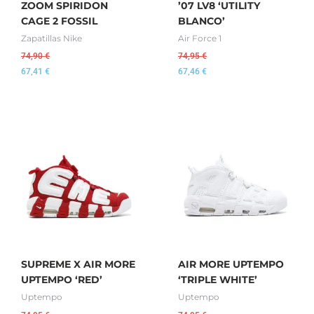
ZOOM SPIRIDON
’07 LV8 ‘UTILITY
CAGE 2 FOSSIL
BLANCO’
Zapatillas Nike
Air Force 1
74,90
€
74,95
€
67,41
€
67,46
€
SUPREME X AIR MORE
AIR MORE UPTEMPO
UPTEMPO ‘RED’
‘TRIPLE WHITE’
Uptempo
Uptempo