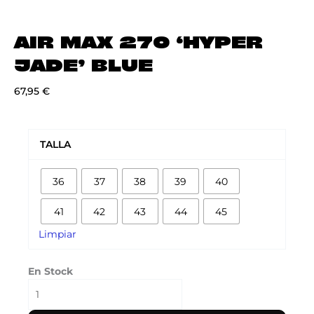
AIR MAX 270 ‘HYPER
JADE’ BLUE
67,95
€
AIR
MAX
TALLA
270
'HYPER
36
37
38
39
40
JADE'
BLUE
41
42
43
44
45
cantidad
Limpiar
En Stock