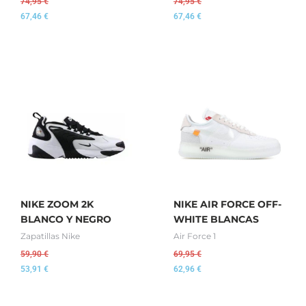
74,95
€
74,95
€
67,46
€
67,46
€
NIKE ZOOM 2K
NIKE AIR FORCE OFF-
BLANCO Y NEGRO
WHITE BLANCAS
Zapatillas Nike
Air Force 1
59,90
€
69,95
€
53,91
€
62,96
€