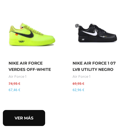
NIKE AIR FORCE
NIKE AIR FORCE 1 07
VERDES OFF-WHITE
LV8 UTILITY NEGRO
Air Force 1
Air Force 1
74,95
€
69,95
€
67,46
€
62,96
€
VER MÁS